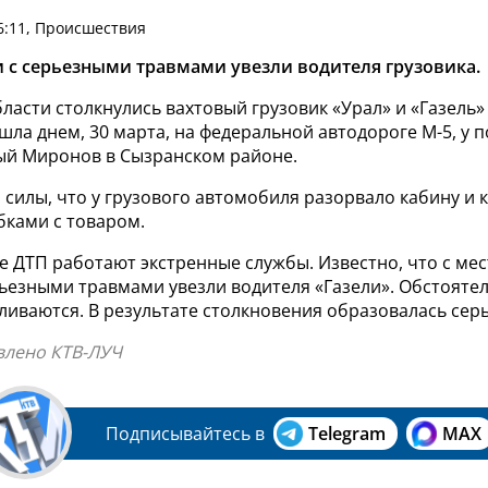
6:11, Происшествия
и с серьезными травмами увезли водителя грузовика.
ласти столкнулись вахтовый грузовик «Урал» и «Газель» 
ла днем, 30 марта, на федеральной автодороге М-5, у 
ый Миронов в Сызранском районе.
 силы, что у грузового автомобиля разорвало кабину и к
бками с товаром.
е ДТП работают экстренные службы. Известно, что с мес
ьезными травмами увезли водителя «Газели». Обстояте
ливаются. В результате столкновения образовалась сер
влено КТВ-ЛУЧ
Подписывайтесь в
Telegram
MAX