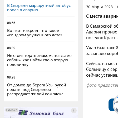
В Сызрани маршрутный автобус
30 Марта 2023, 1
попал в аварию
С места авари
08:55
В Самарской об
Вот-вот накроет: что такое
Авария произош
«синдром упущенного лета»
поселок Красн
Удар был такой
08:39
засыпало коро
Не стоит ждать знакомства «само
собой»: как найти свою вторую
Сейчас на мест
половинку
больницу с сер
сейчас устанав
08:28
От домов до берега Усы рукой
фото предоста
подать: под Сызранью
распродают жилой комплекс
РЕКЛАМА
РЕКЛАМА