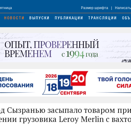
Пятница
Размер шрифта
|
Написать
НОВОСТИ
ВЫПУСКИ
ПУБЛИКАЦИИ
ТРАНСЛЯЦИИ
ОБЪ
од Сызранью засыпало товаром пр
ении грузовика Leroy Merlin с вах
»