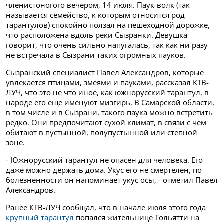
членистоногого вечером, 14 июля. Паук-волк (так
называется семейство, к которым относится род
тарантулов) спокойно ползал на пешеходной дорожке,
что расположена вдоль реки Сызранки. Девушка
говорит, что очень сильно напугалась, так как ни разу
не встречала в Сызрани таких огромных пауков.
Сызранский специалист Павел Александров, которые
увлекается птицами, змеями и пауками, рассказал КТВ-
ЛУЧ, что это не что иное, как южнорусский тарантул, в
народе его еще именуют мизгирь. В Самарской области,
в том числе и в Сызрани, такого паука можно встретить
редко. Они предпочитают сухой климат, в связи с чем
обитают в пустынной, полупустынной или степной
зоне.
- Южнорусский тарантул не опасен для человека. Его
даже можно держать дома. Укус его не смертелен, по
болезненности он напоминает укус осы, - отметил Павел
Александров.
Ранее КТВ-ЛУЧ сообщал, что в начале июля этого года
крупный тарантул
попался жительнице Тольятти на