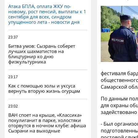
Атака БПЛА, оплата ЖКУ по-
новому, рост пенсий, выплаты к 1
сентября для всех, синдром
упущенного лета - новости дня
23:37
Битва умов: Сызрань соберет
лучших шахматистов на
блицтурнир ко дню
физкультурника
фестиваля бар
23:17
общественного
Как с помощью золы и уксуса
Самарской обл
вернуть вторую жизнь огурцам
По данным поли
для охраны об
23:02
задействовано
ВАН споет на крыше, «Классика»
похулиганит в парке, холостяки
- Был организо
оторвутся в ночном клубе: афиша
подготовленные
Сызрани на выходные
постовой служ