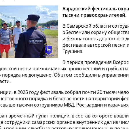
Бардовский фестиваль охра
тысячи правоохранителей.
В Самарской области сотруд
обеспечили охрану обществ
и безопасность дорожного 
фестивале авторской песни 
Грушина
В период проведения Всерос
довской песни чрезвычайных происшествий и грубых н
 порядка не допущено. Об этом сообщили в управлении
асти.
ции, в 2025 году фестиваль собрал почти 20 тысяч чело
щественного порядка и безопасности на территории фе
 свыше тысячи сотрудников МВД, Росгвардии и казачьих
ван временный пункт полиции, в состав которого вошл
 сотрудники самарских органов внутренних дел из чис
бы полиции, службы участковых уполномоченных полиц