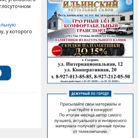
РЕКЛАМА
углосуточном
ельную
у, у которого