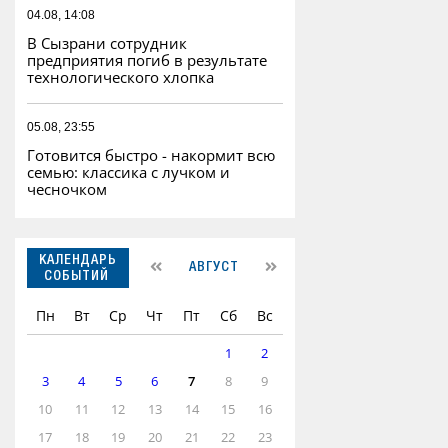
04.08, 14:08
В Сызрани сотрудник
предприятия погиб в результате
технологического хлопка
05.08, 23:55
Готовится быстро - накормит всю
семью: классика с лучком и
чесночком
КАЛЕНДАРЬ
АВГУСТ
СОБЫТИЙ
Пн
Вт
Ср
Чт
Пт
Сб
Вс
1
2
3
4
5
6
7
8
9
10
11
12
13
14
15
16
17
18
19
20
21
22
23