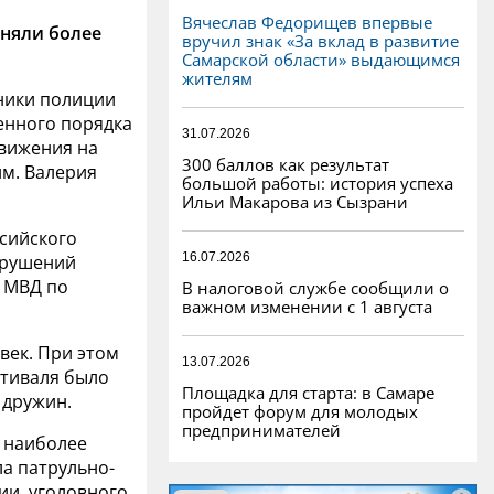
Вячеслав Федорищев впервые
няли более
вручил знак «За вклад в развитие
Самарской области» выдающимся
жителям
ники полиции
енного порядка
31.07.2026
движения на
300 баллов как результат
им. Валерия
большой работы: история успеха
Ильи Макарова из Сызрани
сийского
16.07.2026
арушений
 МВД по
В налоговой службе сообщили о
важном изменении с 1 августа
век. При этом
13.07.2026
стиваля было
Площадка для старта: в Самаре
 дружин.
пройдет форум для молодых
предпринимателей
и наиболее
ла патрульно-
ии, уголовного