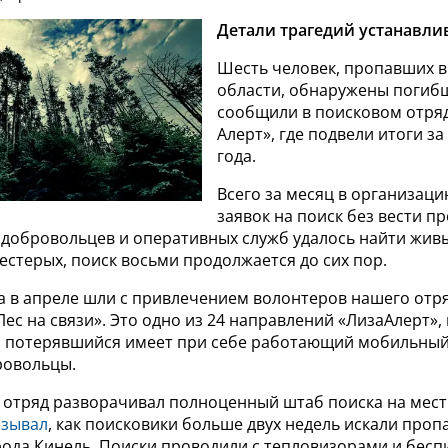
Детали трагедий устанавли
Шесть человек, пропавших 
области, обнаружены погиб
сообщили в поисковом отря
Алерт», где подвели итоги за
года.
Всего за месяц в организаци
заявок на поиск без вести п
 добровольцев и оперативных служб удалось найти живы
стерых, поиск восьми продолжается до сих пор.
ка в апреле шли с привлечением волонтеров нашего отр
ес на связи». Это одно из 24 направлений «ЛизаАлерт»,
ли потерявшийся имеет при себе работающий мобильный 
ровольцы.
з отряд разворачивал полноценный штаб поиска на мест
азывал
, как поисковики больше двух недель искали про
рода Кинель. Поиски проводили с тепловизорами и бесп