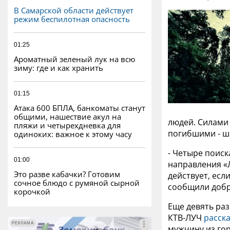
В Самарской области действует
режим беспилотная опасность
01:25
Ароматный зеленый лук на всю
зиму: где и как хранить
01:15
Атака 600 БПЛА, банкоматы станут
общими, нашествие акул на
людей. Силами
пляжи и четырехдневка для
погибшими - ше
одиноких: важное к этому часу
- Четыре поис
01:00
направления «Л
Это разве кабачки? Готовим
действует, ес
сочное блюдо с румяной сырной
сообщили доб
корочкой
Еще девять ра
КТВ-ЛУЧ
расск
РЕКЛАМА
РЕКЛАМА
мужчину из го