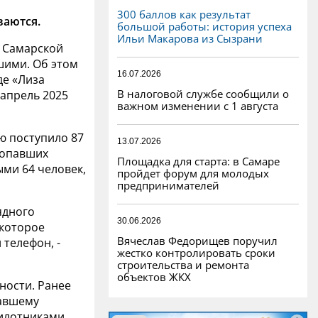
300 баллов как результат
ваются.
большой работы: история успеха
Ильи Макарова из Сызрани
в Самарской
шими. Об этом
16.07.2026
де «Лиза
В налоговой службе сообщили о
 апрель 2025
важном изменении с 1 августа
ю поступило 87
13.07.2026
ропавших
Площадка для старта: в Самаре
ми 64 человек,
пройдет форум для молодых
предпринимателей
ядного
30.06.2026
 которое
Вячеслав Федорищев поручил
телефон, -
жестко контролировать сроки
строительства и ремонта
объектов ЖКХ
ности. Ранее
павшему
илотниками.