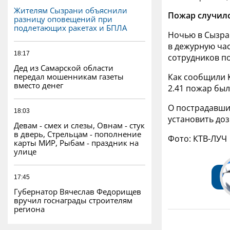
Жителям Сызрани объяснили
Пожар случилс
разницу оповещений при
подлетающих ракетах и БПЛА
Ночью в Сызран
в дежурную час
18:17
сотрудников п
Дед из Самарской области
передал мошенникам газеты
Как сообщили 
вместо денег
2.41 пожар бы
О пострадавши
18:03
установить до
Девам - смех и слезы, Овнам - стук
в дверь, Стрельцам - пополнение
Фото: КТВ-ЛУЧ
карты МИР, Рыбам - праздник на
улице
17:45
Губернатор Вячеслав Федорищев
вручил госнаграды строителям
региона