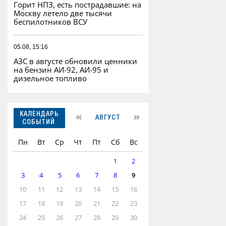
Горит НПЗ, есть пострадавшие: на
Москву летело две тысячи
беспилотников ВСУ
05.08, 15:16
АЗС в августе обновили ценники
на бензин АИ-92, АИ-95 и
дизельное топливо
КАЛЕНДАРЬ
АВГУСТ
СОБЫТИЙ
Пн
Вт
Ср
Чт
Пт
Сб
Вс
1
2
3
4
5
6
7
8
9
10
11
12
13
14
15
16
17
18
19
20
21
22
23
24
25
26
27
28
29
30