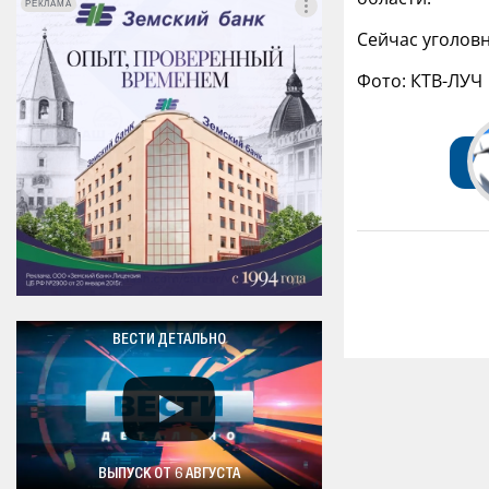
РЕКЛАМА
РЕКЛАМА
Сейчас уголовн
Фото: КТВ-ЛУЧ
ВЕСТИ ДЕТАЛЬНО
ВЫПУСК ОТ 6 АВГУСТА