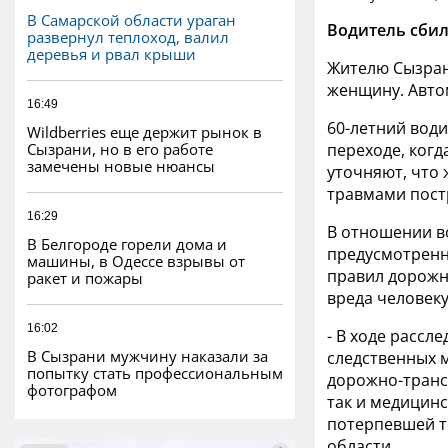
В Самарской области ураган
Водитель сби
развернул теплоход, валил
деревья и рвал крыши
Жителю Сызрани
женщину. Авто
16:49
60-летний води
Wildberries еще держит рынок в
Сызрани, но в его работе
переходе, когд
замечены новые нюансы
уточняют, что
травмами пост
16:29
В отношении в
В Белгороде горели дома и
предусмотренн
машины, в Одессе взрывы от
правил дорожн
ракет и пожары
вреда человеку
16:02
- В ходе расс
В Сызрани мужчину наказали за
следственных 
попытку стать профессиональным
дорожно-транс
фотографом
так и медицин
потерпевшей т
области.