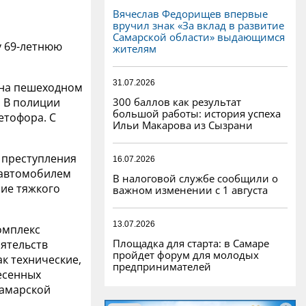
Вячеслав Федорищев впервые
вручил знак «За вклад в развитие
Самарской области» выдающимся
у 69-летнюю
жителям
31.07.2026
у на пешеходном
300 баллов как результат
. В полиции
большой работы: история успеха
етофора. С
Ильи Макарова из Сызрани
 преступления
16.07.2026
 автомобилем
В налоговой службе сообщили о
ие тяжкого
важном изменении с 1 августа
13.07.2026
омплекс
Площадка для старта: в Самаре
ятельств
пройдет форум для молодых
к технические,
предпринимателей
есенных
Самарской