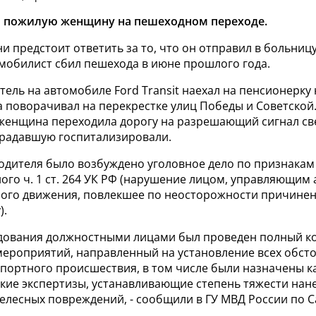
л пожилую женщину на пешеходном переходе.
 предстоит ответить за то, что он отправил в больниц
мобилист сбил пешехода в июне прошлого года.
тель на автомобиле Ford Transit наехал на пенсионерк
а поворачивал на перекрестке улиц Победы и Советской
 женщина переходила дорогу на разрешающий сигнал св
радавшую госпитализировали.
одителя было возбуждено уголовное дело по признакам
ого ч. 1 ст. 264 УК РФ (нарушение лицом, управляющим
ого движения, повлекшее по неосторожности причинен
).
ледования должностными лицами был проведен полный к
мероприятий, направленный на установление всех обсто
портного происшествия, в том числе были назначены ка
ские экспертизы, устанавливающие степень тяжести нан
елесных повреждений, - сообщили в ГУ МВД России по 