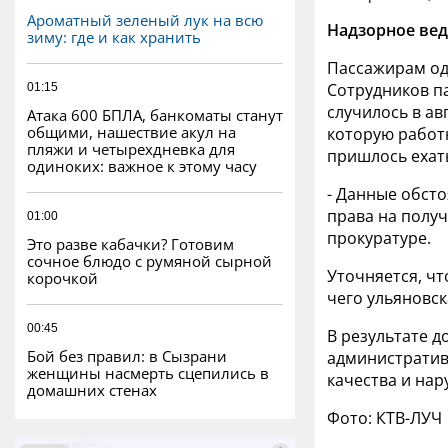
Ароматный зеленый лук на всю
Надзорное вед
зиму: где и как хранить
Пассажирам одн
Сотрудников па
01:15
случилось в ав
Атака 600 БПЛА, банкоматы станут
общими, нашествие акул на
которую работн
пляжи и четырехдневка для
пришлось ехать
одиноких: важное к этому часу
- Данные обст
права на получ
01:00
прокуратуре.
Это разве кабачки? Готовим
сочное блюдо с румяной сырной
Уточняется, чт
корочкой
чего ульяновск
00:45
В результате 
Бой без правил: в Сызрани
административ
женщины насмерть сцепились в
качества и на
домашних стенах
Фото: КТВ-ЛУЧ