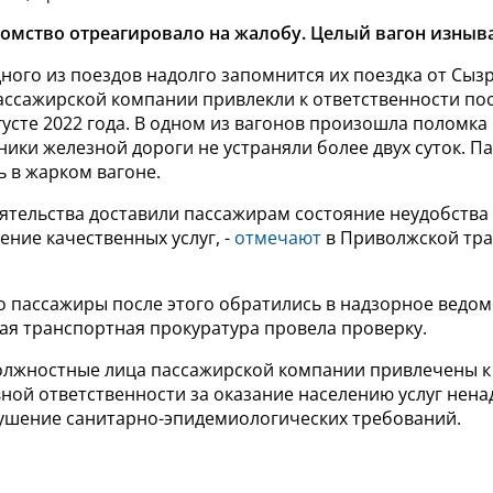
омство отреагировало на жалобу. Целый вагон изныва
ого из поездов надолго запомнится их поездка от Сызр
ссажирской компании привлекли к ответственности пос
густе 2022 года.
В одном из вагонов произошла поломка
ики железной дороги не устраняли более двух суток. 
 в жарком вагоне.
оятельства доставили пассажирам состояние неудобства
ение качественных услуг, -
отмечают
в Приволжской тр
о пассажиры после этого обратились в надзорное ведом
ая транспортная прокуратура провела проверку.
должностные лица пассажирской компании привлечены к
ной ответственности за оказание населению услуг нен
рушение санитарно-эпидемиологических требований.