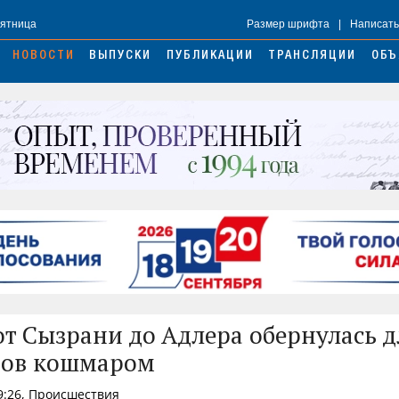
Пятница
Размер шрифта
|
Написать
НОВОСТИ
ВЫПУСКИ
ПУБЛИКАЦИИ
ТРАНСЛЯЦИИ
ОБЪ
от Сызрани до Адлера обернулась д
ров кошмаром
9:26, Происшествия