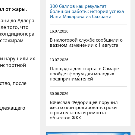
300 баллов как результат
л от жары.
большой работы: история успеха
Ильи Макарова из Сызрани
ани до Адлера.
ле того, что
16.07.2026
 кондиционера,
В налоговой службе сообщили о
Пассажирам
важном изменении с 1 августа
 и нарушили их
13.07.2026
анспортной
Площадка для старта: в Самаре
пройдет форум для молодых
предпринимателей
ство, после
30.06.2026
Вячеслав Федорищев поручил
жестко контролировать сроки
адлежащего
строительства и ремонта
объектов ЖКХ