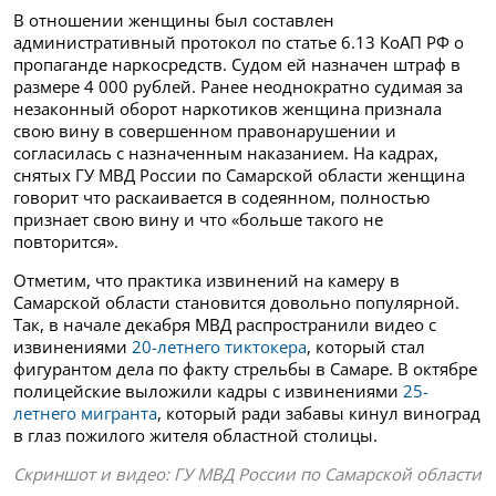
В отношении женщины был составлен
административный протокол по статье 6.13 КоАП РФ о
пропаганде наркосредств. Судом ей назначен штраф в
размере 4 000 рублей. Ранее неоднократно судимая за
незаконный оборот наркотиков женщина признала
свою вину в совершенном правонарушении и
согласилась с назначенным наказанием. На кадрах,
снятых ГУ МВД России по Самарской области женщина
говорит что раскаивается в содеянном, полностью
признает свою вину и что «больше такого не
повторится».
Отметим, что практика извинений на камеру в
Самарской области становится довольно популярной.
Так, в начале декабря МВД распространили видео с
извинениями
20-летнего тиктокера
, который стал
фигурантом дела по факту стрельбы в Самаре. В октябре
полицейские выложили кадры с извинениями
25-
летнего мигранта
, который ради забавы кинул виноград
в глаз пожилого жителя областной столицы.
Скриншот и видео:
ГУ МВД России по Самарской области