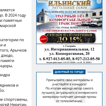
РЕКЛАМА
является
. В 2024 году
 и памятных
амарской
категории по
и и
того, Арычков
 дзюдо,
р памяти
анцюры.
андра
,
рядников и
бо.
ие спортсмены,
ергей Неретин,