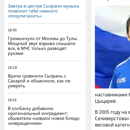
Завтра в центре Сызрани музыка
позволит себе немного
«похулиганить»
16:45
Громыхнуло от Москвы до Тулы.
Мощный звук взрыва слышали
все, в МЧС только разводят
руками
16:19
Врачи сравнили Сызрань с
Сахарой и объяснили, как не
умереть
наставниками 
Цыцарев.
16:01
В колбаску добавили
В 2005 году на
оригинальный ингредиент:
обыватели назвали новое блюдо
Селиверстова»
«извращением»
весовой катего