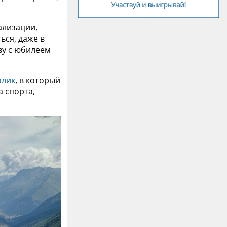
ализации,
ься, даже в
ву с юбилеем
олик
, в который
а спорта,