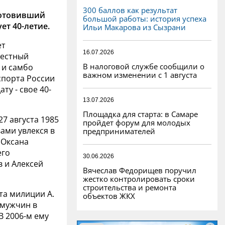
300 баллов как результат
готовивший
большой работы: история успеха
ет 40-летие.
Ильи Макарова из Сызрани
ет
16.07.2026
вестный
В налоговой службе сообщили о
 и самбо
важном изменении с 1 августа
спорта России
ту - свое 40-
13.07.2026
Площадка для старта: в Самаре
7 августа 1985
пройдет форум для молодых
ами увлекся в
предпринимателей
 Оксана
его
30.06.2026
 и Алексей
Вячеслав Федорищев поручил
жестко контролировать сроки
строительства и ремонта
та милиции А.
объектов ЖКХ
 мужчин в
В 2006-м ему