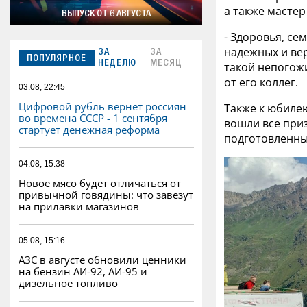
а также мастер
ВЫПУСК ОТ 6 АВГУСТА
- Здоровья, се
надежных и вер
ЗА
ЗА
ПОПУЛЯРНОЕ
НЕДЕЛЮ
МЕСЯЦ
такой непогожи
от его коллег.
03.08, 22:45
Цифровой рубль вернет россиян
Также к юбиле
во времена СССР - 1 сентября
вошли все приз
стартует денежная реформа
подготовленны
04.08, 15:38
Новое мясо будет отличаться от
привычной говядины: что завезут
на прилавки магазинов
05.08, 15:16
АЗС в августе обновили ценники
на бензин АИ-92, АИ-95 и
дизельное топливо