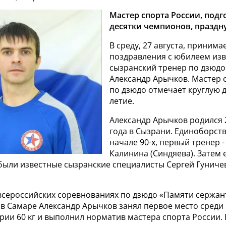
Мастер спорта России, под
десятки чемпионов, праздну
В среду, 27 августа, принима
поздравления с юбилеем из
сызранский тренер по дзюдо
Александр Арычков. Мастер 
по дзюдо отмечает круглую да
летие.
Александр Арычков родился 2
года в Сызрани. Единоборств
начале 90-х, первый тренер -
Калинина (Синдяева). Затем 
были известные сызранские специалисты Сергей Гуничев
 всероссийских соревнованиях по дзюдо «Памяти сержан
 в Самаре Александр Арычков занял первое место среди
рии 60 кг и выполнил норматив мастера спорта России. 