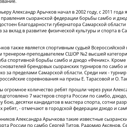
звание.
ьеру Александр Арычков начал в 2002 году, с 2011 года 
 правления сызранской федерации борьбы самбо и дзюдо
достоен благодарности губернатора Самарской области
 за вклад в развитие физической культуры и спорта в С
чков также является спортивным судьей Всероссийской 
м тренером-преподавателем СШОР №2 высшей категори
уба спортивной борьбы самбо и дзюдо «Феникс». Кроме 
основателей брендовых сызранских турниров по самбо и
ко за пределами Самарской области. Среди них - турни
российские соревнования на призы Е. Тарасовой и О. Т
ты огромное количество ребят прошли через руки Алекс
одготовлено 7 мастеров спорта России по самбо, дзюдо
 бою, десятки кандидатов в мастера спорта, сотни раз
 ребят, - отмечают в городской федерации дзюдо и сам
нников Александра Арычкова такие известные сызранск
орта России по самбо Сергей Титов, Радомир Аксянов, С