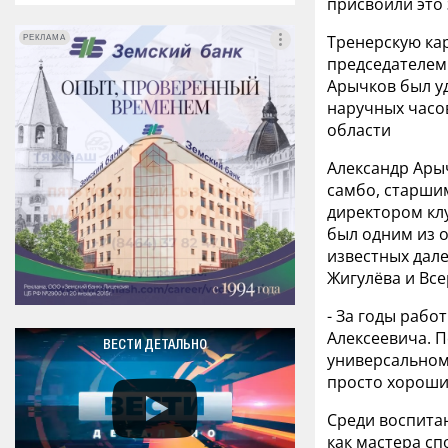
присвоили это 
Тренерскую кар
РЕКЛАМА
РЕКЛАМА
председателем
Арычков был у
наручных часов
области
Александр Ары
самбо, старши
директором кл
был одним из 
известных дале
Жигулёва и Все
- За годы рабо
Алексеевича. П
ВЕСТИ ДЕТАЛЬНО
универсальному
просто хороших
Среди воспита
как мастера сп