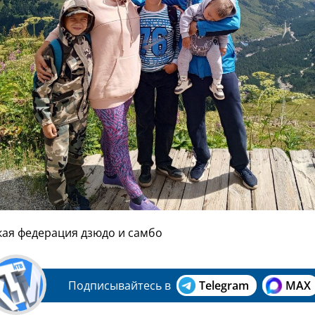
кая федерация дзюдо и самбо
Подписывайтесь в
Telegram
MAX