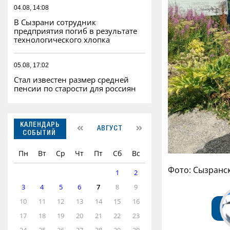
04.08, 14:08
В Сызрани сотрудник
предприятия погиб в результате
технологического хлопка
05.08, 17:02
Стал известен размер средней
пенсии по старости для россиян
КАЛЕНДАРЬ
АВГУСТ
СОБЫТИЙ
Пн
Вт
Ср
Чт
Пт
Сб
Вс
Фото: Сызранс
1
2
3
4
5
6
7
8
9
10
11
12
13
14
15
16
17
18
19
20
21
22
23