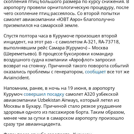
скопления птиц большого размера по курсу снижения. В
аэропорту провели орнитологическую процедуру, после
чего скопление птиц рассеялось. Со второй попытки
самолет авиакомпании «ЮВТ Аэро» благополучно
приземлился на самарской земле.
Спустя полтора часа в Курумоче произошел второй
инцидент, на этот раз - с самолетом А-321, RA-73718,
выполнявшим рейс Самара (Курумоч) – Москва
(Шереметьево). В процессе буксировки командир
воздушного судна компании «Аэрофлот» запросил
возврат на стоянку. Причиной такого поворота событий
оказались проблемы с генератором,
сообщает
все тот же
Aviaincident.
Напомним, ранее, в ночь на 19 июня, в аэропорту
Курумоч
совершил посадку
самолет А320 узбекской
авиакомпании Uzbekistan Airways, который летел из
Москвы в Бухару. Причиной стало резкое ухудшение
здоровья одного из пассажиров борта. Таким образом,
менее чем за сутки в самарском аэропорту произошло
сразу три авиаинцидента.