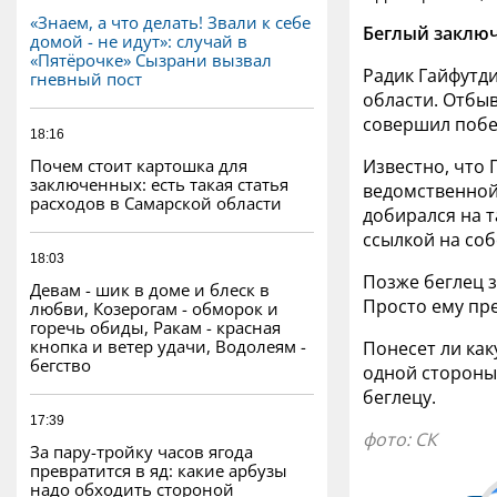
«Знаем, а что делать! Звали к себе
Беглый заключ
домой - не идут»: случай в
«Пятёрочке» Сызрани вызвал
Радик Гайфутди
гневный пост
области. Отбы
совершил побе
18:16
Почем стоит картошка для
Известно, что 
заключенных: есть такая статья
ведомственной 
расходов в Самарской области
добирался на 
ссылкой на со
18:03
Позже беглец з
Девам - шик в доме и блеск в
Просто ему пр
любви, Козерогам - обморок и
горечь обиды, Ракам - красная
кнопка и ветер удачи, Водолеям -
Понесет ли как
бегство
одной стороны,
беглецу.
17:39
фото: СК
За пару-тройку часов ягода
превратится в яд: какие арбузы
надо обходить стороной