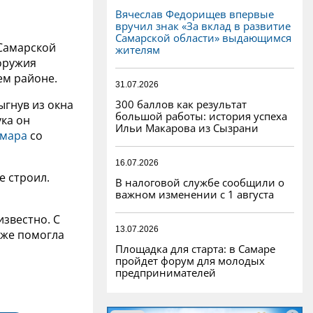
Вячеслав Федорищев впервые
вручил знак «За вклад в развитие
Самарской области» выдающимся
 Самарской
жителям
оружия
ем районе.
31.07.2026
300 баллов как результат
ыгнув из окна
большой работы: история успеха
ука он
Ильи Макарова из Сызрани
амара
со
16.07.2026
е строил.
В налоговой службе сообщили о
важном изменении с 1 августа
известно. С
13.07.2026
даже помогла
Площадка для старта: в Самаре
пройдет форум для молодых
предпринимателей