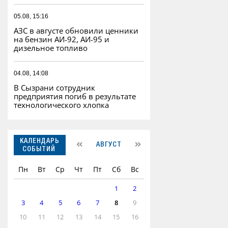
05.08, 15:16
АЗС в августе обновили ценники
на бензин АИ-92, АИ-95 и
дизельное топливо
04.08, 14:08
В Сызрани сотрудник
предприятия погиб в результате
технологического хлопка
КАЛЕНДАРЬ
АВГУСТ
СОБЫТИЙ
Пн
Вт
Ср
Чт
Пт
Сб
Вс
1
2
3
4
5
6
7
8
9
10
11
12
13
14
15
16