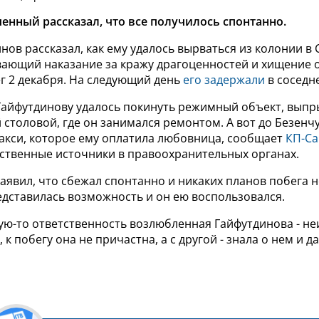
енный рассказал, что все получилось спонтанно.
нов рассказал, как ему удалось вырваться из колонии в
вающий наказание за кражу драгоценностей и хищение 
г 2 декабря. На следующий день
его задержали
в соседн
Гайфутдинову удалось покинуть режимный объект, выпр
столовой, где он занимался ремонтом. А вот до Безенч
такси, которое ему оплатила любовница, сообщает
КП-С
бственные источники в правоохранительных органах.
аявил, что сбежал спонтанно и никаких планов побега н
едставилась возможность и он ею воспользовался.
ую-то ответственность возлюбленная Гайфутдинова - не
 к побегу она не причастна, а с другой - знала о нем и 