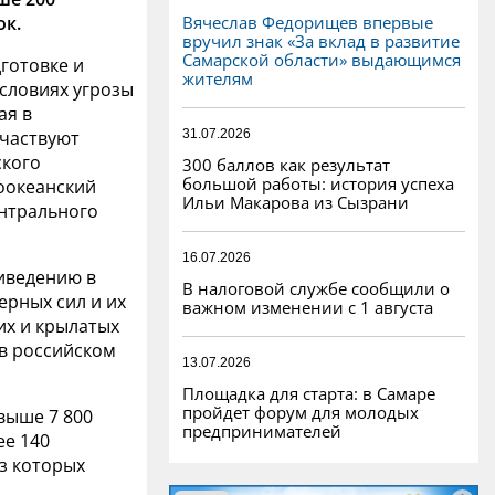
Вячеслав Федорищев впервые
ок.
вручил знак «За вклад в развитие
Самарской области» выдающимся
готовке и
жителям
словиях угрозы
ая в
31.07.2026
участвуют
ского
300 баллов как результат
большой работы: история успеха
оокеанский
Ильи Макарова из Сызрани
ентрального
16.07.2026
риведению в
В налоговой службе сообщили о
ерных сил и их
важном изменении с 1 августа
их и крылатых
 в российском
13.07.2026
Площадка для старта: в Самаре
пройдет форум для молодых
выше 7 800
предпринимателей
ее 140
из которых