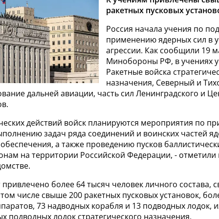
ракетных пусковых установ
Россия начала учения по под
применению ядерных сил в у
агрессии. Как сообщили 19 м
Минобороны РФ, в учениях 
Ракетные войска стратегиче
назначения, Северный и Тих
ование дальней авиации, часть сил Ленинградского и Ц
в.
ических действий войск планируются мероприятия по п
ыполнению задач ряда соединений и воинских частей яд
 обеспечения, а также проведению пусков баллистическ
онам на территории Российской Федерации, - отметили
омстве.
 привлечено более 64 тысяч человек личного состава, с
 том числе свыше 200 ракетных пусковых установок, бол
паратов, 73 надводных корабля и 13 подводных лодок, 
ых подводных лодок стратегического назначения.