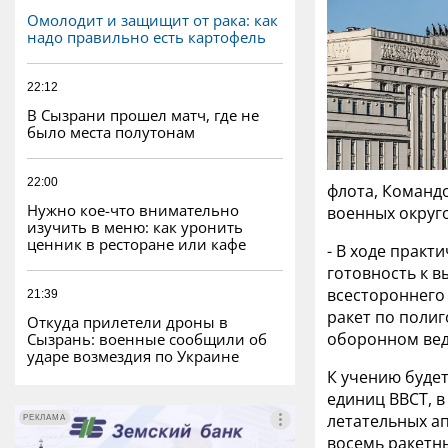
Омолодит и защищит от рака: как
надо правильно есть картофель
22:12
В Сызрани прошел матч, где не
было места полутонам
22:00
флота, Команд
Нужно кое-что внимательно
военных округо
изучить в меню: как уронить
ценник в ресторане или кафе
- В ходе практ
готовность к в
всестороннего
21:39
ракет по полиг
Откуда прилетели дроны в
оборонном вед
Сызрань: военные сообщили об
ударе возмездия по Украине
К учению будет
единиц ВВСТ, в
летательных ап
РЕКЛАМА
РЕКЛАМА
восемь ракетн