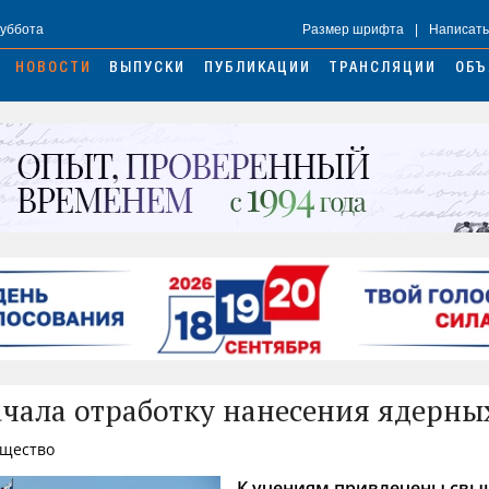
Суббота
Размер шрифта
|
Написать
НОВОСТИ
ВЫПУСКИ
ПУБЛИКАЦИИ
ТРАНСЛЯЦИИ
ОБЪ
ачала отработку нанесения ядерны
бщество
К учениям привлечены свы