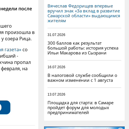
Вячеслав Федорищев впервые
 недели после
вручил знак «За вклад в развитие
Самарской области» выдающимся
жителям
бшего
дия произошла в
31.07.2026
у озера Рица.
300 баллов как результат
большой работы: история успеха
я газета»
со
Ильи Макарова из Сызрани
гибший -
ужчина пропал
16.07.2026
 февраля, на
В налоговой службе сообщили о
важном изменении с 1 августа
13.07.2026
Площадка для старта: в Самаре
пройдет форум для молодых
предпринимателей