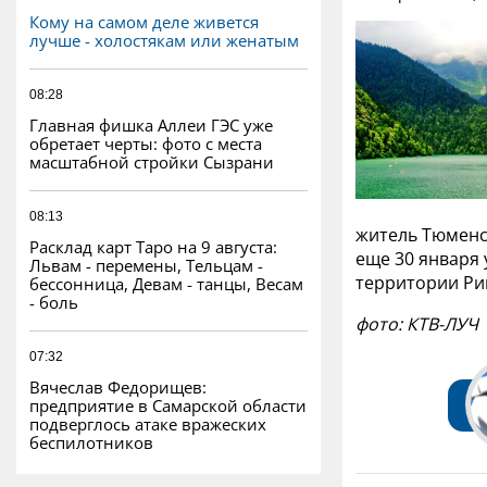
Кому на самом деле живется
лучше - холостякам или женатым
08:28
Главная фишка Аллеи ГЭС уже
обретает черты: фото с места
масштабной стройки Сызрани
08:13
житель Тюменс
Расклад карт Таро на 9 августа:
еще 30 января 
Львам - перемены, Тельцам -
территории Ри
бессонница, Девам - танцы, Весам
- боль
фото: КТВ-ЛУЧ
07:32
Вячеслав Федорищев:
предприятие в Самарской области
подверглось атаке вражеских
беспилотников