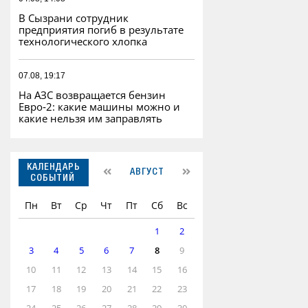
В Сызрани сотрудник
предприятия погиб в результате
технологического хлопка
07.08, 19:17
На АЗС возвращается бензин
Евро‑2: какие машины можно и
какие нельзя им заправлять
КАЛЕНДАРЬ
АВГУСТ
СОБЫТИЙ
Пн
Вт
Ср
Чт
Пт
Сб
Вс
1
2
3
4
5
6
7
8
9
10
11
12
13
14
15
16
17
18
19
20
21
22
23