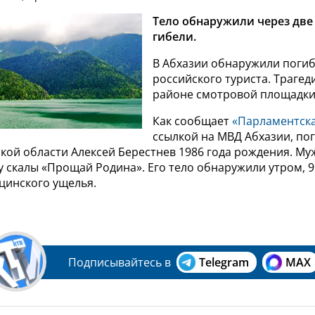
Тело обнаружили через две
гибели.
В Абхазии обнаружили поги
российского туриста. Траге
районе смотровой площадки 
Как сообщает
«Парламентска
ссылкой на МВД Абхазии, по
кой области Алексей Берестнев 1986 года рождения. М
у скалы «Прощай Родина». Его тело обнаружили утром, 9
цинского ущелья.
Подписывайтесь в
Telegram
MAX