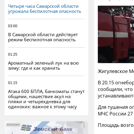
Четыре часа Самарской области
угрожала беспилотная опасность
03:00
В Самарской области действует
режим беспилотная опасность
01:25
Ароматный зеленый лук на всю
зиму: где и как хранить
Жигулевское М
В 20.15 огнебо
01:15
сообщили, что
Атака 600 БПЛА, банкоматы станут
устанавливаютс
общими, нашествие акул на
пляжи и четырехдневка для
одиноких: важное к этому часу
Для тушения ог
МЧС России 27 
Площадь возго
РЕКЛАМА
РЕКЛАМА