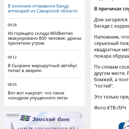
В колонию отправили банду
В причинах сл
аптекарей из Самарской области
Дом загорелся 
беседе с корр
09:28
Из горящего склада Wildberries
Напомним, что
эвакуировано 800 человек: дроны
прилетели утром
серьезный пож
квадратных мет
пожара обруши
09:12
В Сызрани маршрутный автобус
По словам сосе
попал в аварию
другом месте. 
бомжей, а поэ
08:55
"гостей".
Вот-вот накроет: что такое
Это только пре
«синдром упущенного лета»
Фото КТВ-ЛУЧ
РЕКЛАМА
РЕКЛАМА