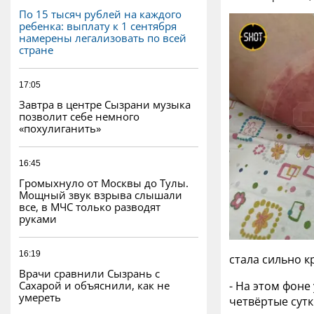
По 15 тысяч рублей на каждого
ребенка: выплату к 1 сентября
намерены легализовать по всей
стране
17:05
Завтра в центре Сызрани музыка
позволит себе немного
«похулиганить»
16:45
Громыхнуло от Москвы до Тулы.
Мощный звук взрыва слышали
все, в МЧС только разводят
руками
16:19
стала сильно к
Врачи сравнили Сызрань с
Сахарой и объяснили, как не
- На этом фоне
умереть
четвёртые сут