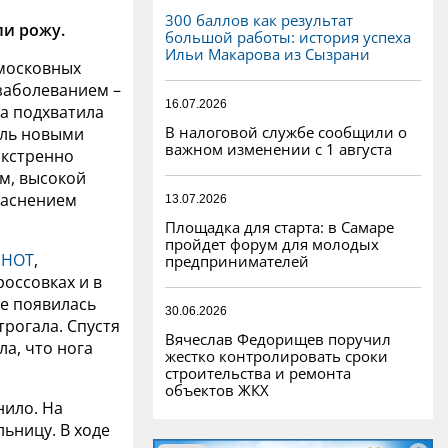
300 баллов как результат
ли рожу.
большой работы: история успеха
Ильи Макарова из Сызрани
дмосковных
заболеванием –
16.07.2026
а подхватила
В налоговой службе сообщили о
оль новыми
важном изменении с 1 августа
экстренно
м, высокой
раснением
13.07.2026
Площадка для старта: в Самаре
пройдет форум для молодых
SHOT
,
предпринимателей
оссовках и в
ге появилась
30.06.2026
трогала. Спустя
Вячеслав Федорищев поручил
а, что нога
жестко контролировать сроки
строительства и ремонта
объектов ЖКХ
нило. На
ьницу. В ходе