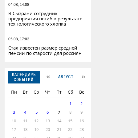
04.08, 14:08
В Сызрани сотрудник
предприятия погиб в результате
технологического хлопка
05.08, 17:02
Стал известен размер средней
пенсии по старости для россиян
КАЛЕНДАРЬ
АВГУСТ
СОБЫТИЙ
Пн
Вт
Ср
Чт
Пт
Сб
Вс
1
2
3
4
5
6
7
8
9
10
11
12
13
14
15
16
17
18
19
20
21
22
23