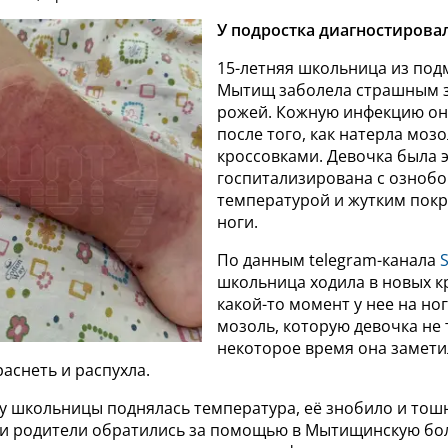
У подростка диагностирова
15-летняя школьница из по
Мытищ заболела страшным 
рожей. Кожную инфекцию он
после того, как натерла моз
кроссовками. Девочка была 
госпитализирована с ознобо
температурой и жутким пок
ноги.
По данным telegram-канала
школьница ходила в новых кр
какой-то момент у нее на но
мозоль, которую девочка не 
некоторое время она заметил
раснеть и распухла.
 у школьницы поднялась температура, её знобило и тош
ки родители обратились за помощью в Мытищинскую бол