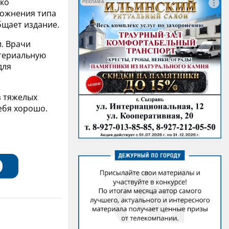
дко
РЕКЛАМА
ложнения типа
бщает издание.
. Врачи
териальную
для
з тяжелых
ебя хорошо.