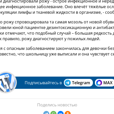
и диагностировали рожу - острое инфекционное и нере
е инфекционное заболевание. Оно влечёт тяжёлые ос
куляции лимфы и тканевой жидкости в организме, - соо
о рожу спровоцировала та самая мозоль от новой обуви
овели юной пациентке дезинтоксикационную и антибак
ки отмечают, что подобный случай – большая редкость 
к правило, рожу диагностируют у пожилых людей.
ия с опасным заболеванием закончилась для девочки бе
звестно, что школьницу уже выписали и она чувствует с
Подписывайтесь в
Telegram
MAX
Поделись новостью