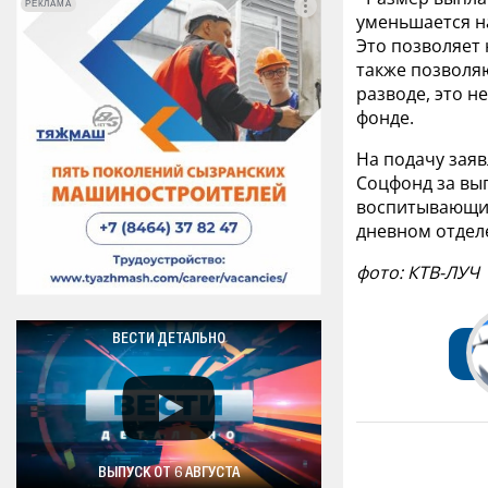
РЕКЛАМА
РЕКЛАМА
уменьшается н
Это позволяет
также позволя
разводе, это н
фонде.
На подачу заяв
Соцфонд за вып
воспитывающие 
дневном отдел
фото: КТВ-ЛУЧ
ВЕСТИ ДЕТАЛЬНО
ВЫПУСК ОТ 6 АВГУСТА