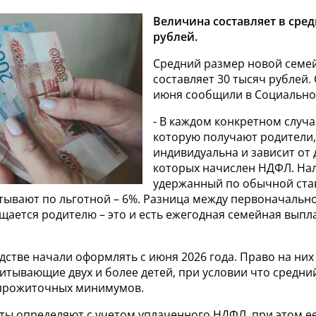
Величина составляет в сред
рублей.
Средний размер новой семе
составляет 30 тысяч рублей.
июня сообщили в Социально
- В каждом конкретном случа
которую получают родители,
индивидуальна и зависит от 
которых начислен НДФЛ. Нал
удержанный по обычной ста
тывают по льготной – 6%. Разница между первоначально
ается родителю – это и есть ежегодная семейная выпла
стве начали оформлять с июня 2026 года. Право на ни
итывающие двух и более детей, при условии что средни
 прожиточных минимумов.
ты определяют с учетом уплаченного НДФЛ, при этом е