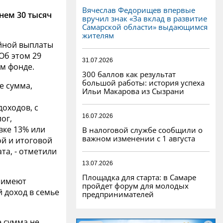
Вячеслав Федорищев впервые
нем 30 тысяч
вручил знак «За вклад в развитие
Самарской области» выдающимся
жителям
йной выплаты
 Об этом 29
31.07.2026
м фонде.
300 баллов как результат
большой работы: история успеха
е сумма,
Ильи Макарова из Сызрани
доходов, с
16.07.2026
ог,
вке 13% или
В налоговой службе сообщили о
важном изменении с 1 августа
й и итоговой
та, - отметили
13.07.2026
Площадка для старта: в Самаре
х имеют
пройдет форум для молодых
й доход в семье
предпринимателей
е сумма не