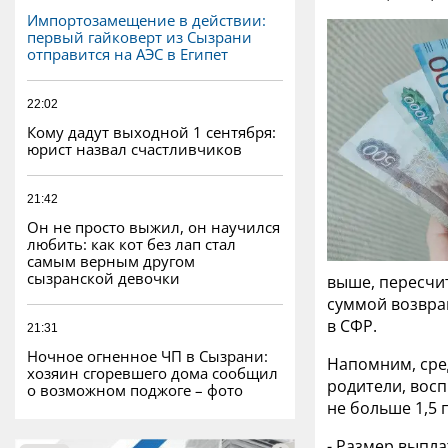
Импортозамещение в действии:
первый гайковерт из Сызрани
отправится на АЭС в Египет
22:02
Кому дадут выходной 1 сентября:
юрист назвал счастливчиков
21:42
Он не просто выжил, он научился
любить: как кот без лап стал
самым верным другом
сызранской девочки
выше, пересчи
суммой возвращ
в СФР.
21:31
Ночное огненное ЧП в Сызрани:
Напомним, сред
хозяин сгоревшего дома сообщил
родители, восп
о возможном поджоге – фото
не больше 1,5
- Размер выпла