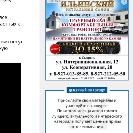
РЕКЛАМА
все
астных к
вия несут
зную