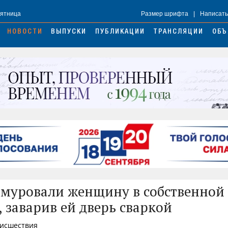
Пятница
Размер шрифта
|
Написать
НОВОСТИ
ВЫПУСКИ
ПУБЛИКАЦИИ
ТРАНСЛЯЦИИ
ОБЪ
амуровали женщину в собственной
, заварив ей дверь сваркой
оисшествия