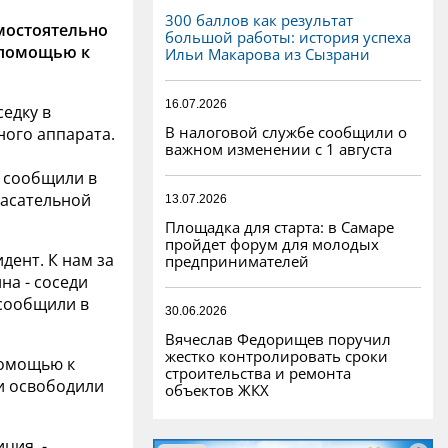
300 баллов как результат
мостоятельно
большой работы: история успеха
 помощью к
Ильи Макарова из Сызрани
16.07.2026
едку в
В налоговой службе сообщили о
ого аппарата.
важном изменении с 1 августа
 сообщили в
асательной
13.07.2026
Площадка для старта: в Самаре
пройдет форум для молодых
ент. К нам за
предпринимателей
а - соседи
 сообщили в
30.06.2026
Вячеслав Федорищев поручил
жестко контролировать сроки
помощью к
строительства и ремонта
и освободили
объектов ЖКХ
ция, -