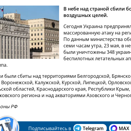
В небе над страной сбили б
воздушных целей.
Сегодня Украина предприня
массированную атаку на рег
По данным министерства об
семи часам утра, 23 мая, в н
были уничтожены 348 украи
беспилотных летательных а
ипа.
и были сбиты над территориями Белгородской, Брянско
 Воронежской, Калужской, Курской, Липецкой, Орловской
ьской областей, Краснодарского края, Республики Крым,
ковского региона и над акваториями Азовского и Черно
роны РФ
Подписывайтесь в
Telegram
MAX