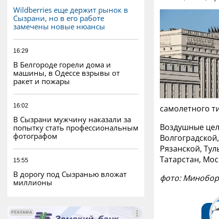
Wildberries еще держит рынок в
Сызрани, но в его работе
замечены новые нюансы
16:29
В Белгороде горели дома и
машины, в Одессе взрывы от
ракет и пожары
16:02
самолетного т
В Сызрани мужчину наказали за
Воздушные цел
попытку стать профессиональным
фотографом
Волгоградской,
Рязанской, Тул
Татарстан, Мос
15:55
В дорогу под Сызранью вложат
фото: Минобо
миллионы
РЕКЛАМА
РЕКЛАМА