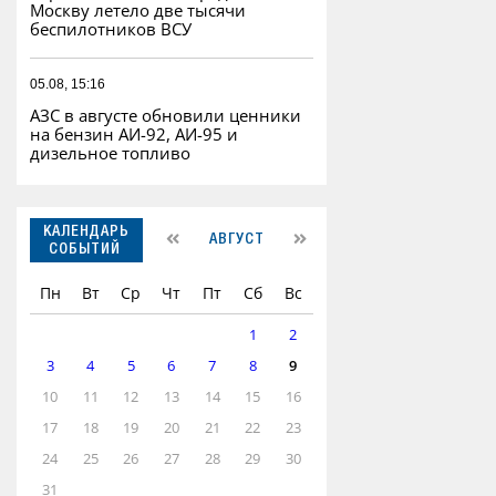
Москву летело две тысячи
беспилотников ВСУ
05.08, 15:16
АЗС в августе обновили ценники
на бензин АИ-92, АИ-95 и
дизельное топливо
КАЛЕНДАРЬ
АВГУСТ
СОБЫТИЙ
Пн
Вт
Ср
Чт
Пт
Сб
Вс
1
2
3
4
5
6
7
8
9
10
11
12
13
14
15
16
17
18
19
20
21
22
23
24
25
26
27
28
29
30
31