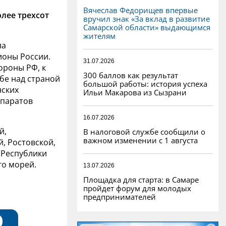
Вячеслав Федорищев впервые
олее трехсот
вручил знак «За вклад в развитие
Самарской области» выдающимся
жителям
ла
ионы России.
31.07.2026
ороны РФ, к
300 баллов как результат
ебе над страной
большой работы: история успеха
нских
Ильи Макарова из Сызрани
ппаратов
16.07.2026
й,
В налоговой службе сообщили о
важном изменении с 1 августа
, Ростовской,
 Республики
го морей.
13.07.2026
Площадка для старта: в Самаре
пройдет форум для молодых
предпринимателей