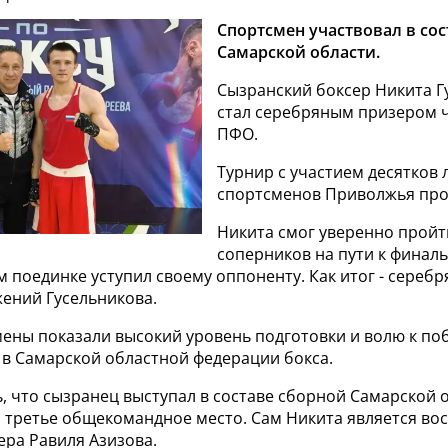
Спортсмен участвовал в со
Самарской области.
Сызранский боксер Никита Г
стал серебряным призером 
ПФО.
Турнир с участием десятков
спортсменов Приволжья про
Никита смог уверенно пройт
соперников на пути к финаль
поединке уступил своему оппоненту. Как итог - серебр
жений Гусельникова.
ены показали высокий уровень подготовки и волю к поб
в Самарской областной федерации бокса.
, что сызранец выступал в составе сборной Самарской 
а третье общекомандное место. Сам Никита является в
ера Равиля Азизова.