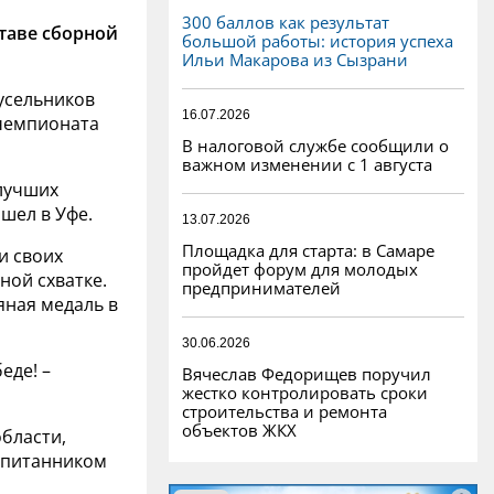
300 баллов как результат
ставе сборной
большой работы: история успеха
Ильи Макарова из Сызрани
усельников
16.07.2026
чемпионата
В налоговой службе сообщили о
важном изменении с 1 августа
 лучших
шел в Уфе.
13.07.2026
Площадка для старта: в Самаре
и своих
пройдет форум для молодых
ной схватке.
предпринимателей
яная медаль в
30.06.2026
еде! –
Вячеслав Федорищев поручил
жестко контролировать сроки
строительства и ремонта
объектов ЖКХ
области,
оспитанником