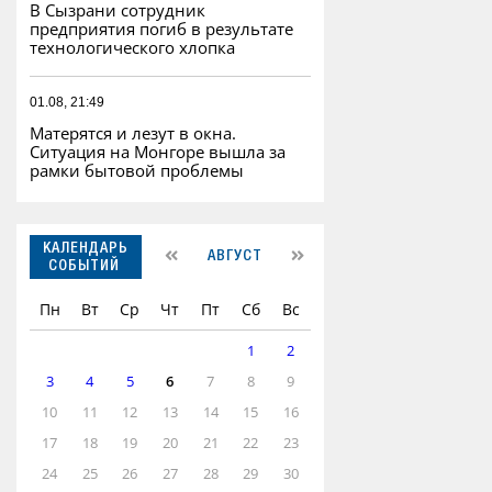
В Сызрани сотрудник
предприятия погиб в результате
технологического хлопка
01.08, 21:49
Матерятся и лезут в окна.
Ситуация на Монгоре вышла за
рамки бытовой проблемы
КАЛЕНДАРЬ
АВГУСТ
СОБЫТИЙ
Пн
Вт
Ср
Чт
Пт
Сб
Вс
1
2
3
4
5
6
7
8
9
10
11
12
13
14
15
16
17
18
19
20
21
22
23
24
25
26
27
28
29
30