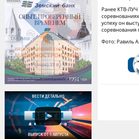
РЕКЛАМА
РЕКЛАМА
Ранее КТВ-ЛУЧ
соревнованиях
успеху он выст
соревнования п
Фото: Равиль А
ВЕСТИ ДЕТАЛЬНО
ВЫПУСК ОТ 5 АВГУСТА