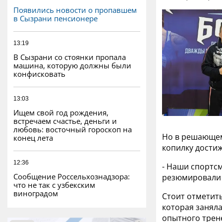
Появились новости о пропавшем
в Сызрани пенсионере
13:19
В Сызрани со стоянки пропала
машина, которую должны были
конфисковать
13:03
Ищем свой год рождения,
встречаем счастье, деньги и
любовь: восточный гороскоп на
Но в решающем 
конец лета
копилку дости
12:36
- Наши спортсм
Сообщение Россельхознадзора:
резюмировали 
что не так с узбекским
виноградом
Стоит отметить
которая занял
опытного трен