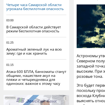
Четыре часа Самарской области
угрожала беспилотная опасность
03:00
В Самарской области действует
режим беспилотная опасность
01:25
Ароматный зеленый лук на всю
зиму: где и как хранить
Астрономы утве
Северном полуш
01:15
западной точк
высоким. При э
Атака 600 БПЛА, банкоматы станут
общими, нашествие акул на
розовые тона.
пляжи и четырехдневка для
одиноких: важное к этому часу
Это будет перв
поскольку прои
восхода Клубн
РЕКЛАМА
РЕКЛАМА
выяснять отно