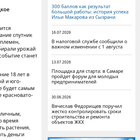
300 баллов как результат
дкое
большой работы: история успеха
Ильи Макарова из Сызрани
вится
16.07.2026
вание спутник
В налоговой службе сообщили о
 племен,
важном изменении с 1 августа
обирали урожай
 событие станет
13.07.2026
Площадка для старта: в Самаре
ие 18 лет в
пройдет форум для молодых
й и юго-
предпринимателей
е будет самым
е красновато-
30.06.2026
Вячеслав Федорищев поручил
жестко контролировать сроки
оличным,
строительства и ремонта
о время
объектов ЖКХ
ь растения,
ть деньги