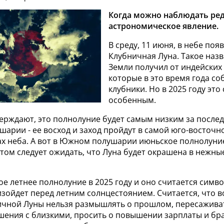
Когда можно наблюдать ре
астрономическое явление.
В среду, 11 июня, в небе поя
Клубничная Луна. Такое наз
Земли получил от индейских
которые в это время года с
клубники. Но в 2025 году это
особенным.
рждают, это полнолуние будет самым низким за последн
арии - ее восход и заход пройдут в самой юго-восточно
ах неба. А вот в Южном полушарии июньское полнолуни
том следует ожидать, что Луна будет окрашена в нежны
ое летнее полнолуние в 2025 году и оно считается симв
зойдет перед летним солнцестоянием. Считается, что в
ичной Луны нельзя размышлять о прошлом, пересаживат
шения с близкими, просить о повышении зарплаты и бра