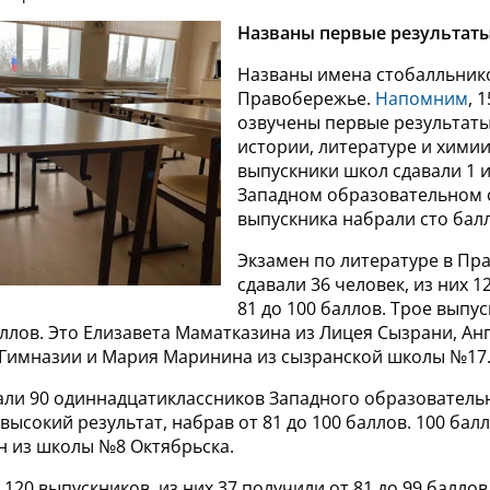
Названы первые результаты
Названы имена стобалльнико
Правобережье.
Напомним
, 
озвучены первые результаты
истории, литературе и химии
выпускники школ сдавали 1 и
Западном образовательном 
выпускника набрали сто бал
Экзамен по литературе в Пр
сдавали 36 человек, из них 1
81 до 100 баллов. Трое выпу
ллов. Это Елизавета Маматказина из Лицея Сызрани, Ан
 Гимназии и Мария Маринина из сызранской школы №17
ли 90 одиннадцатиклассников Западного образовательн
 высокий результат, набрав от 81 до 100 баллов. 100 бал
 из школы №8 Октябрьска.
120 выпускников, из них 37 получили от 81 до 99 баллов