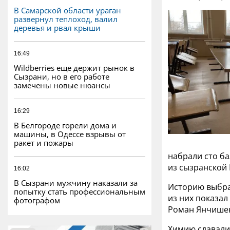
В Самарской области ураган
развернул теплоход, валил
деревья и рвал крыши
16:49
Wildberries еще держит рынок в
Сызрани, но в его работе
замечены новые нюансы
16:29
В Белгороде горели дома и
машины, в Одессе взрывы от
ракет и пожары
набрали сто ба
из сызранской
16:02
В Сызрани мужчину наказали за
Историю выбра
попытку стать профессиональным
из них показал
фотографом
Роман Янчишен
Химию сдавали 