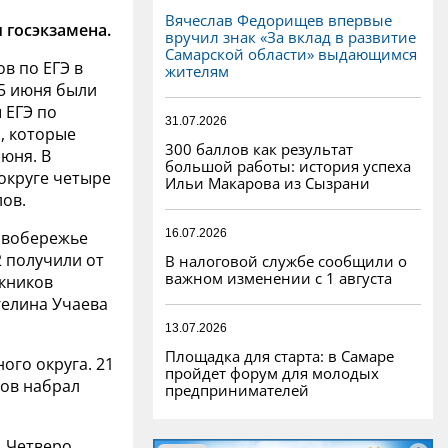
Вячеслав Федорищев впервые
 госэкзамена.
вручил знак «За вклад в развитие
Самарской области» выдающимся
в по ЕГЭ в
жителям
15 июня были
 ЕГЭ по
31.07.2026
, которые
300 баллов как результат
юня. В
большой работы: история успеха
округе четыре
Ильи Макарова из Сызрани
лов.
16.07.2026
авобережье
2 получили от
В налоговой службе сообщили о
важном изменении с 1 августа
скников
гелина Учаева
.
13.07.2026
Площадка для старта: в Самаре
ого округа. 21
пройдет форум для молодых
лов набрал
предпринимателей
. Четверо