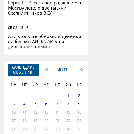
Горит НПЗ, есть пострадавшие: на
Москву летело две тысячи
беспилотников ВСУ
05.08, 15:16
АЗС в августе обновили ценники
на бензин АИ-92, АИ-95 и
дизельное топливо
КАЛЕНДАРЬ
АВГУСТ
СОБЫТИЙ
Пн
Вт
Ср
Чт
Пт
Сб
Вс
1
2
3
4
5
6
7
8
9
10
11
12
13
14
15
16
17
18
19
20
21
22
23
24
25
26
27
28
29
30