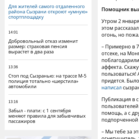
Для жителей самого отдаленного
Помощник выло
района Сызрани откроют «умную»
спортплощадку
Утром 2 январ
этом рассказа
14:01
огонь, но пожа
Добровольный отказ изменит
размер: страховая пенсия
– Примерно в 
вырастет в два раза
отсеке, на Мон
поблагодарили 
аффекта. Скажу
13:36
пользоваться!
Стоп под Сызранью: на трассе М-5
придется. Было
полиция тотально «шерстила»
автомобили
написал
сызран
Публикация в 
13:16
пользователей
Забыл - плати: с 1 сентября
помощь, а с др
меняют правила для забывчивых
подпорченной 
пассажиров
– Мы тебе за э
огнетушитель, 