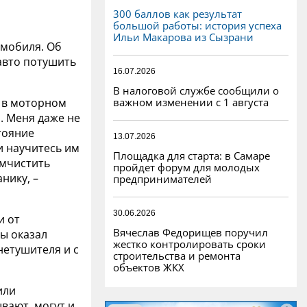
300 баллов как результат
большой работы: история успеха
Ильи Макарова из Сызрани
омобиля. Об
авто потушить
16.07.2026
В налоговой службе сообщили о
важном изменении с 1 августа
 в моторном
. Меня даже не
тояние
13.07.2026
и научитесь им
Площадка для старта: в Самаре
имчистить
пройдет форум для молодых
нику, –
предпринимателей
30.06.2026
и от
Вячеслав Федорищев поручил
ы оказал
жестко контролировать сроки
нетушителя и с
строительства и ремонта
объектов ЖКХ
или
вают, могут и