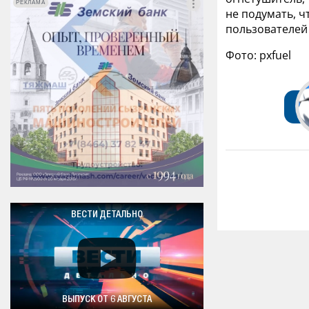
РЕКЛАМА
РЕКЛАМА
не подумать, ч
пользователей
Фото: pxfuel
ВЕСТИ ДЕТАЛЬНО
ВЫПУСК ОТ 6 АВГУСТА