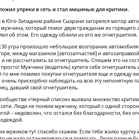
жил упреки в сеть и стал мишенью для критики.
я в Юго-Западном районе Сызрани загорелся мотор авт
л мужчина, который помог двум гражданам из горящего 
лел об этом. Его одежду облили из его же огнетушителя.
7:30 утра произошло небольшое возгорание автомобиля
горе, между магазином [автозапчастей] и автозаправкой
и не рассчитались за огнетушитель. Спишем это на сос
 просто! Мужчина (водитель) купите себе огнетушитель 
 А то мне помимо покупки огнетушителя еще и одежду х
 очень прискорбно наблюдать на всю эту непонятную па
ец, давший свой огнетушитель.
сообществе «Черный список» вызвала множество критик
 сети. Люди не поняли мужчину,
который с одной сторон
угой – недоволен, что остался без благодарности, без ог
одеждой.
тих мужиков тут спасибо скажем. Если тебе жалко куртку 
то не надо останавливаться и помогать. Люди разные бы