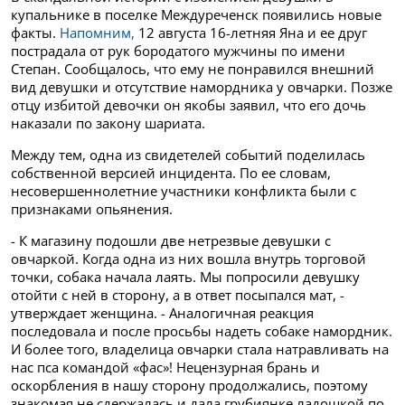
купальнике в поселке Междуреченск появились новые
факты.
Напомним,
12 августа 16-летняя Яна и ее друг
пострадала от рук бородатого мужчины по имени
Степан. Сообщалось, что ему не понравился внешний
вид девушки и отсутствие намордника у овчарки. Позже
отцу избитой девочки он якобы заявил, что его дочь
наказали по закону шариата.
Между тем, одна из свидетелей событий поделилась
собственной версией инцидента. По ее словам,
несовершеннолетние участники конфликта были с
признаками опьянения.
- К магазину подошли две нетрезвые девушки с
овчаркой. Когда одна из них вошла внутрь торговой
точки, собака начала лаять. Мы попросили девушку
отойти с ней в сторону, а в ответ посыпался мат, -
утверждает женщина. - Аналогичная реакция
последовала и после просьбы надеть собаке намордник.
И более того, владелица овчарки стала натравливать на
нас пса командой «фас»! Нецензурная брань и
оскорбления в нашу сторону продолжались, поэтому
знакомая не сдержалась и дала грубиянке ладошкой по