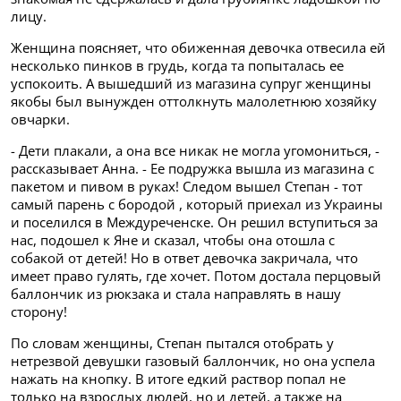
лицу.
Женщина поясняет, что обиженная девочка отвесила ей
несколько пинков в грудь, когда та попыталась ее
успокоить. А вышедший из магазина супруг женщины
якобы был вынужден оттолкнуть малолетнюю хозяйку
овчарки.
- Дети плакали, а она все никак не могла угомониться, -
рассказывает Анна. - Ее подружка вышла из магазина с
пакетом и пивом в руках! Следом вышел Степан - тот
самый парень с бородой , который приехал из Украины
и поселился в Междуреченске. Он решил вступиться за
нас, подошел к Яне и сказал, чтобы она отошла с
собакой от детей! Но в ответ девочка закричала, что
имеет право гулять, где хочет. Потом достала перцовый
баллончик из рюкзака и стала направлять в нашу
сторону!
По словам женщины, Степан пытался отобрать у
нетрезвой девушки газовый баллончик, но она успела
нажать на кнопку. В итоге едкий раствор попал не
только на взрослых людей, но и детей, а также на