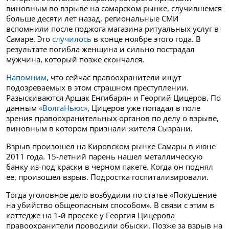
виновным во взрыве на самарском рынке, случившемся
больше десяти лет назад, региональные СМИ
вспомнили после поджога магазина ритуальных услуг в
Самаре. Это
случилось
в конце ноябре этого года. В
результате погибла женщина и сильно пострадал
мужчина, который позже скончался.
Напомним
, что сейчас правоохранители ищут
подозреваемых в этом страшном преступлении.
Разыскиваются Аршак Енгибарян и Георгий Цицеров.
По
данным
«ВолгаНьюс»
, Цицеров уже попадал в поле
зрения правоохранительных органов по делу о взрыве,
виновным в котором признали жителя Сызрани.
Взрыв произошел на Кировском рынке Самары в июне
2011 года.
15-летний парень нашел металлическую
банку из-под краски в черном пакете. Когда он поднял
ее, произошел взрыв. Подростка госпитализировали.
Тогда уголовное дело возбудили по статье «Покушение
на убийство общеопасным способом». В связи с этим в
коттедже на 1-й просеке у Георгия Цицерова
правоохранители проводили обыски.
Позже за взрыв на