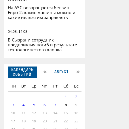
На АЗС возвращается бензин
Евро‑2: какие машины можно и
какие нельзя им заправлять
04.08, 14:08
В Сызрани сотрудник
предприятия погиб в результате
технологического хлопка
КАЛЕНДАРЬ
АВГУСТ
СОБЫТИЙ
Пн
Вт
Ср
Чт
Пт
Сб
Вс
1
2
3
4
5
6
7
8
9
10
11
12
13
14
15
16
17
18
19
20
21
22
23