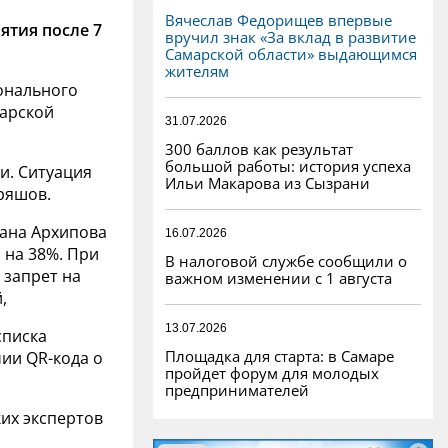
Вячеслав Федорищев впервые
ятия после 7
вручил знак «За вклад в развитие
Самарской области» выдающимся
жителям
ионального
марской
31.07.2026
300 баллов как результат
большой работы: история успеха
и. Ситуация
Ильи Макарова из Сызрани
дряшов.
лана Архипова
16.07.2026
 на 38%. При
В налоговой службе сообщили о
 запрет на
важном изменении с 1 августа
,
13.07.2026
списка
Площадка для старта: в Самаре
ии QR-кода о
пройдет форум для молодых
предпринимателей
их экспертов