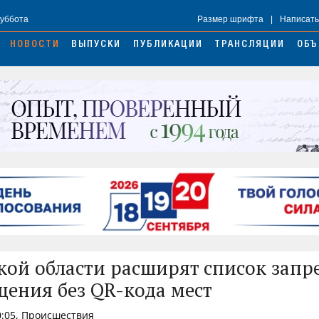
Суббота
Размер шрифта
|
Написать
НОВОСТИ
ВЫПУСКИ
ПУБЛИКАЦИИ
ТРАНСЛЯЦИИ
ОБЪ
кой области расширят список зап
щения без QR-кода мест
0:05, Происшествия