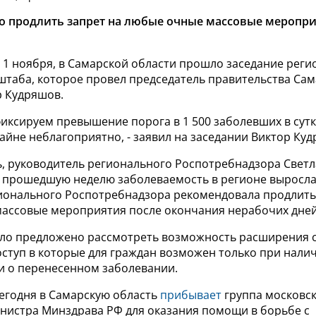
 продлить запрет на любые очные массовые меропри
 1 ноября, в Самарской области прошло заседание рег
штаба, которое провел
председатель правительства Са
р Кудряшов.
иксируем превышение порога в 1 500 заболевших в сутк
айне неблагоприятно, - заявил на заседании Виктор Ку
ь, руководитель регионального Роспотребнадзора Свет
за прошедшую неделю заболеваемость в регионе выросла
ионального Роспотребнадзора рекомендовала продлить
ассовые мероприятия после окончания нерабочих дней
ыло предложено рассмотреть возможность расширения 
оступ в которые для граждан возможен только при налич
и о перенесенном заболевании.
сегодня в Самарскую область
прибывает
группа московск
инистра Минздрава РФ для оказания помощи в борьбе с