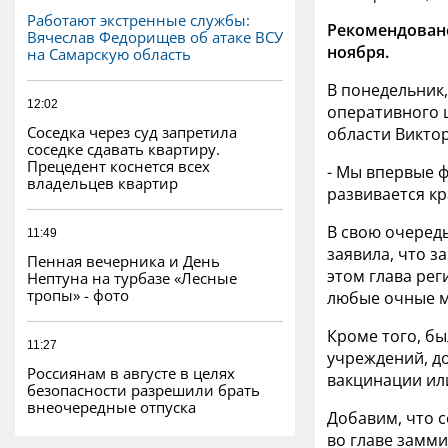
Работают экстренные службы:
Рекомендовано
Вячеслав Федорищев об атаке ВСУ
ноября.
на Самарскую область
В понедельник,
12:02
оперативного 
Соседка через суд запретила
области Викто
соседке сдавать квартиру.
Прецедент коснется всех
- Мы впервые ф
владельцев квартир
развивается кр
В свою очеред
11:49
заявила, что 
Пенная вечерника и День
этом г
лава рег
Нептуна на турбазе «Лесные
тропы» - фото
любые очные м
Кроме того, б
11:27
учреждений,
д
Россиянам в августе в целях
вакцинации ил
безопасности разрешили брать
внеочередные отпуска
Добавим, что 
во главе замм