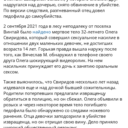
надругался над дочерью, снято обвинение в убийстве.
По версии следствия, разгневанный отец довел
педофила до самоубийства.
2 сентября 2021 года в лесу неподалеку от поселка
Винтай было
найдено
мертвое тело 32-летнего Олега
Свиридова, который совершил сексуальное насилие в
отношении двух маленьких девочек, не достигших
возраста 14 лет. Горькая правда вышла наружу после
того, как Вячеслав М. обнаружил в телефоне своего
друга Олега шокирующий видеоролик. На нем
насильник принуждает его дочь к занятию оральным
сексом.
Также выяснилось, что Свиридов несколько лет назад
издевался еще и над дочкой бывшей сожительницы.
Родители потерпевших предлагали извращенцу
обратиться в полицию, но он сбежал. Олега объявили в
розыск и через некоторое время
тело погибшего
педофила было обнаружено со следами ножевого
ранения. Отца девочки заподозрили в убийстве
извращенца, но он отрицал свою вину. Дело приняло
широкий общественный резонанс.