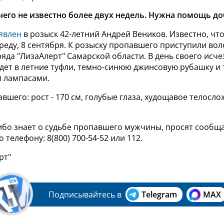
его не известно более двух недель. Нужна помощь д
явлен
в розыск 42-летний Андрей Веников. Известно, чт
реду, 8 сентября. К розыску пропавшего приступили во
ряда "ЛизаАлерт" Самарской области.
В день своего исч
дет в
летние туфли, темно-синюю джинсовую рубашку и
 лампасами.
шего: рост - 170 см, голубые глаза, худощавое телосло
либо знает о судьбе пропавшего мужчины, просят сообщ
телефону: 8(800) 700-54-52 или 112.
рт"
Подписывайтесь в
Telegram
MAX