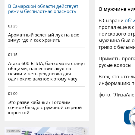
В Самарской области действует
О мужчине нич
режим беспилотная опасность
В Сызрани
объ
пропал еще в с
01:25
поискового от
Ароматный зеленый лук на всю
зиму: где и как хранить
мужчина был о
трико
с белыми
01:15
Приметы пропав
Атака 600 БПЛА, банкоматы станут
русые волосы.
общими, нашествие акул на
пляжи и четырехдневка для
Всех, кто что-
одиноких: важное к этому часу
информацию по 
фото: "ЛизаАле
01:00
Это разве кабачки? Готовим
сочное блюдо с румяной сырной
корочкой
РЕКЛАМА
РЕКЛАМА