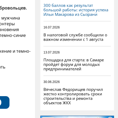
300 баллов как результат
обровольцев.
большой работы: история успеха
Ильи Макарова из Сызрани
о мужчина
лонтеры
16.07.2026
езновения
В налоговой службе сообщили о
 темно-синие
важном изменении с 1 августа
жение и темно-
13.07.2026
Площадка для старта: в Самаре
пройдет форум для молодых
ать
предпринимателей
30.06.2026
Вячеслав Федорищев поручил
жестко контролировать сроки
строительства и ремонта
объектов ЖКХ