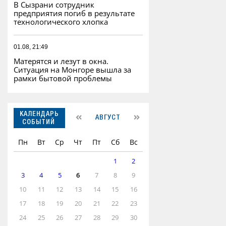
В Сызрани сотрудник
предприятия погиб в результате
технологического хлопка
01.08, 21:49
Матерятся и лезут в окна.
Ситуация на Монгоре вышла за
рамки бытовой проблемы
КАЛЕНДАРЬ
АВГУСТ
СОБЫТИЙ
Пн
Вт
Ср
Чт
Пт
Сб
Вс
1
2
3
4
5
6
7
8
9
10
11
12
13
14
15
16
17
18
19
20
21
22
23
24
25
26
27
28
29
30