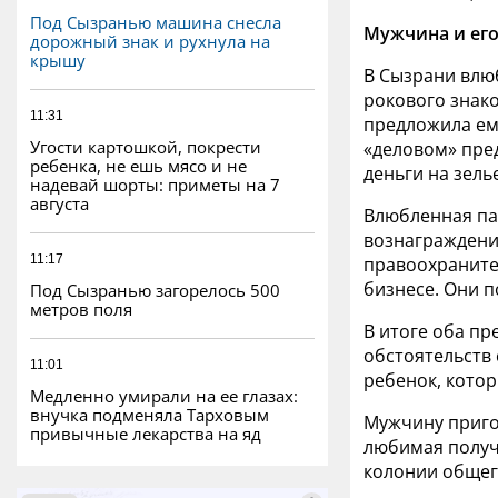
Под Сызранью машина снесла
Мужчина и его
дорожный знак и рухнула на
крышу
В Сызрани влюб
рокового знак
11:31
предложила ему
Угости картошкой, покрести
«деловом» пре
ребенка, не ешь мясо и не
деньги на зелье
надевай шорты: приметы на 7
августа
Влюбленная пар
вознаграждени
11:17
правоохраните
бизнесе. Они п
Под Сызранью загорелось 500
метров поля
В итоге оба пр
обстоятельств 
11:01
ребенок, кото
Медленно умирали на ее глазах:
внучка подменяла Тарховым
Мужчину приго
привычные лекарства на яд
любимая получ
колонии общег