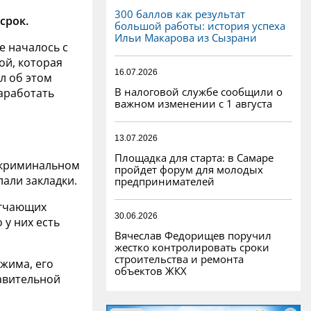
300 баллов как результат
срок.
большой работы: история успеха
Ильи Макарова из Сызрани
е началось с
ой, которая
16.07.2026
л об этом
В налоговой службе сообщили о
аработать
важном изменении с 1 августа
13.07.2026
Площадка для старта: в Самаре
 криминальном
пройдет форум для молодых
лали закладки.
предпринимателей
ягчающих
30.06.2026
 у них есть
Вячеслав Федорищев поручил
жестко контролировать сроки
строительства и ремонта
жима, его
объектов ЖКХ
авительной