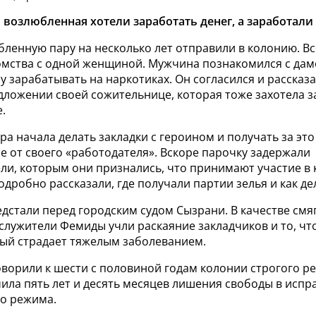
 возлюбленная хотели заработать денег, а заработали 
ленную пару на несколько лет отправили в колонию. Вс
омства с одной женщиной. Мужчина познакомился с дам
 зарабатывать на наркотиках. Он согласился и рассказа
дложении своей сожительнице, которая тоже захотела з
.
а начала делать закладки с героином и получать за это
е от своего «работодателя».
Вскоре парочку задержали
ли, которым они признались, что принимают участие в
одробно рассказали, где получали партии зелья и как де
едстали перед городским судом Сызрани. В качестве см
служители Фемиды учли раскаяние закладчиков и то, что
рый страдает тяжелым заболеванием.
ворили к шести с половиной годам колонии строгого ре
ила пять лет и десять месяцев лишения свободы в испр
о режима.