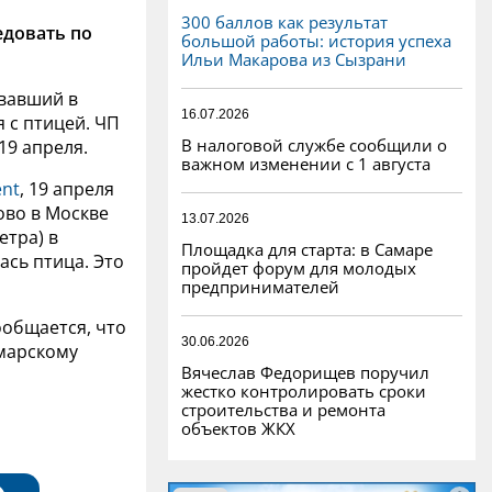
300 баллов как результат
едовать по
большой работы: история успеха
Ильи Макарова из Сызрани
вавший в
16.07.2026
 с птицей. ЧП
В налоговой службе сообщили о
19 апреля.
важном изменении с 1 августа
ent
, 19 апреля
ово в Москве
13.07.2026
етра) в
Площадка для старта: в Самаре
ась птица. Это
пройдет форум для молодых
предпринимателей
ообщается, что
30.06.2026
амарскому
Вячеслав Федорищев поручил
жестко контролировать сроки
строительства и ремонта
объектов ЖКХ