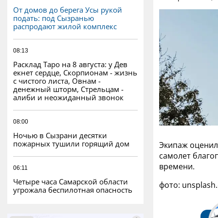
От домов до берега Усы рукой
подать: под Сызранью
распродают жилой комплекс
08:13
Расклад Таро на 8 августа: у Дев
екнет сердце, Скорпионам - жизнь
с чистого листа, Овнам -
денежный шторм, Стрельцам -
алиби и неожиданный звонок
08:00
Ночью в Сызрани десятки
пожарных тушили горящий дом
Экипаж оценил
самолет благо
времени.
06:11
Четыре часа Самарской области
фото: unsplash
угрожала беспилотная опасность