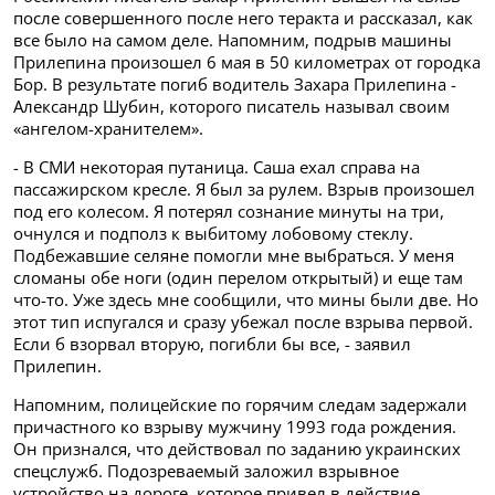
после совершенного после него теракта и рассказал, как
все было на самом деле. Напомним, подрыв машины
Прилепина произошел 6 мая в 50 километрах от городка
Бор. В результате погиб водитель Захара Прилепина -
Александр Шубин, которого писатель называл своим
«ангелом-хранителем».
- В СМИ некоторая путаница. Саша ехал справа на
пассажирском кресле. Я был за рулем. Взрыв произошел
под его колесом. Я потерял сознание минуты на три,
очнулся и подполз к выбитому лобовому стеклу.
Подбежавшие селяне помогли мне выбраться. У меня
сломаны обе ноги (один перелом открытый) и еще там
что-то. Уже здесь мне сообщили, что мины были две. Но
этот тип испугался и сразу убежал после взрыва первой.
Если б взорвал вторую, погибли бы все, - заявил
Прилепин.
Напомним, полицейские по горячим следам задержали
причастного ко взрыву мужчину 1993 года рождения.
Он признался, что действовал по заданию украинских
спецслужб. Подозреваемый заложил взрывное
устройство на дороге, которое привел в действие