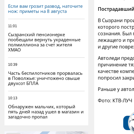
Если вам грозит развод, наточите
Пострадавший 
нож: приметы на 8 августа
В Сызрани про
которого пост
11:01
сознания. Был 
Сызранский пенсионерке
пообещали вернуть украденные
лежащего и пр
полмиллиона за счет жителя
и другие повр
ХМАО
Автоледи пред
причинение тя
10:39
качестве компе
Часть беспилотников прорвалась
попросил закры
в Поволжье: уничтожено свыше
двухсот БПЛА
Раньше у автол
10:13
Фото: КТВ-ЛУЧ
Обнаружен мальчик, который
пять дней назад ушел в магазин и
загадочно пропал