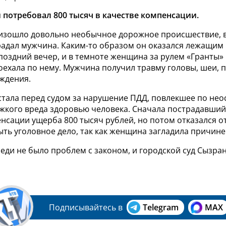
потребовал 800 тысяч в качестве компенсации.
изошло довольно необычное дорожное происшествие, в
радал мужчина. Каким-то образом он оказался лежащим 
поздний вечер, и в темноте женщина за рулем «Гранты»
оехала по нему. Мужчина получил травму головы, шеи, 
еждения.
стала перед судом за нарушение ПДД, повлекшее по не
жкого вреда здоровью человека. Сначала пострадавший
нсации ущерба 800 тысяч рублей, но потом отказался от
ть уголовное дело, так как женщина загладила причине
еди не было проблем с законом, и городской суд Сызран
Подписывайтесь в
Telegram
MAX