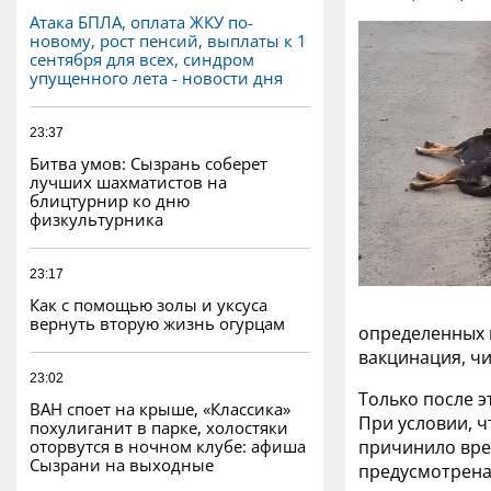
Атака БПЛА, оплата ЖКУ по-
новому, рост пенсий, выплаты к 1
сентября для всех, синдром
упущенного лета - новости дня
23:37
Битва умов: Сызрань соберет
лучших шахматистов на
блицтурнир ко дню
физкультурника
23:17
Как с помощью золы и уксуса
вернуть вторую жизнь огурцам
определенных п
вакцинация, чи
23:02
Только после э
ВАН споет на крыше, «Классика»
При условии, 
похулиганит в парке, холостяки
оторвутся в ночном клубе: афиша
причинило вре
Сызрани на выходные
предусмотрена