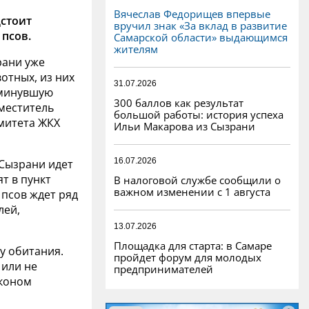
Вячеслав Федорищев впервые
дстоит
вручил знак «За вклад в развитие
 псов.
Самарской области» выдающимся
жителям
рани уже
отных, из них
31.07.2026
 минувшую
300 баллов как результат
меститель
большой работы: история успеха
митета ЖКХ
Ильи Макарова из Сызрани
16.07.2026
Сызрани идет
т в пункт
В налоговой службе сообщили о
важном изменении с 1 августа
 псов ждет ряд
лей,
13.07.2026
Площадка для старта: в Самаре
у обитания.
пройдет форум для молодых
 или не
предпринимателей
аконом