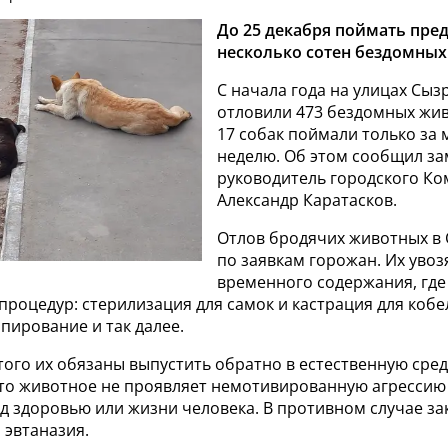
До 25 декабря поймать пре
несколько сотен бездомных
С начала года на улицах Сыз
отловили 473 бездомных жив
17 собак поймали только за
неделю. Об этом сообщил за
руководитель городского Ко
Александр Каратасков.
Отлов бродячих животных в 
по заявкам горожан. Их увозя
временного содержания, где
роцедур: стерилизация для самок и кастрация для кобе
пирование и так далее.
того их обязаны выпустить обратно в естественную сред
что животное не проявляет немотивированную агрессию
д здоровью или жизни человека. В противном случае з
 эвтаназия.