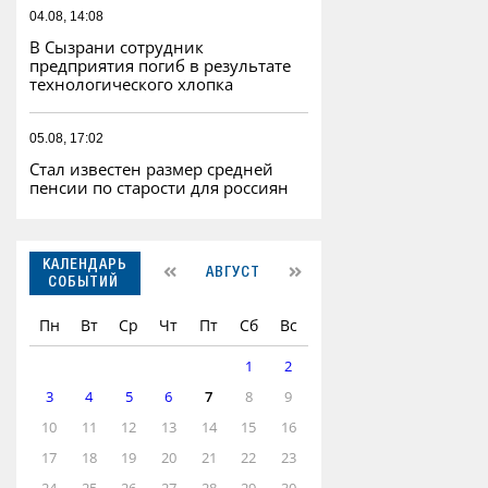
04.08, 14:08
В Сызрани сотрудник
предприятия погиб в результате
технологического хлопка
05.08, 17:02
Стал известен размер средней
пенсии по старости для россиян
КАЛЕНДАРЬ
АВГУСТ
СОБЫТИЙ
Пн
Вт
Ср
Чт
Пт
Сб
Вс
1
2
3
4
5
6
7
8
9
10
11
12
13
14
15
16
17
18
19
20
21
22
23