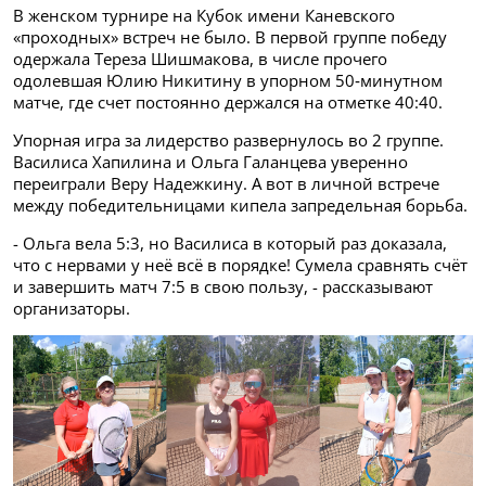
В женском турнире на Кубок имени Каневского
«проходных» встреч не было. В первой группе победу
одержала Тереза Шишмакова, в числе прочего
одолевшая Юлию Никитину в упорном 50‑минутном
матче, где счет постоянно держался на отметке 40:40.
Упорная игра за лидерство развернулось во 2 группе.
Василиса Хапилина и Ольга Галанцева уверенно
переиграли Веру Надежкину. А вот в личной встрече
между победительницами кипела запредельная борьба.
- Ольга вела 5:3, но Василиса в который раз доказала,
что с нервами у неё всё в порядке! Сумела сравнять счёт
и завершить матч 7:5 в свою пользу, - рассказывают
организаторы.