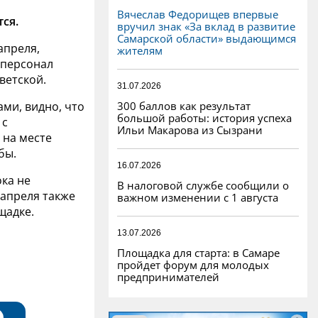
Вячеслав Федорищев впервые
ся.
вручил знак «За вклад в развитие
Самарской области» выдающимся
апреля,
жителям
 персонал
ветской.
31.07.2026
300 баллов как результат
ми, видно, что
большой работы: история успеха
 с
Ильи Макарова из Сызрани
 на месте
бы.
16.07.2026
ка не
В налоговой службе сообщили о
 апреля также
важном изменении с 1 августа
щадке.
13.07.2026
Площадка для старта: в Самаре
пройдет форум для молодых
предпринимателей