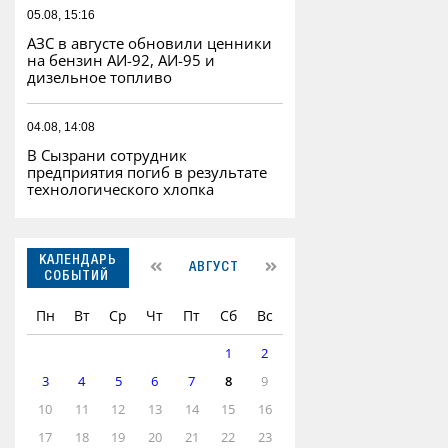
05.08, 15:16
АЗС в августе обновили ценники
на бензин АИ-92, АИ-95 и
дизельное топливо
04.08, 14:08
В Сызрани сотрудник
предприятия погиб в результате
технологического хлопка
КАЛЕНДАРЬ
АВГУСТ
СОБЫТИЙ
Пн
Вт
Ср
Чт
Пт
Сб
Вс
1
2
3
4
5
6
7
8
9
10
11
12
13
14
15
16
17
18
19
20
21
22
23