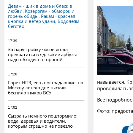
Девам - шик в доме и блеск в
любви, Козерогам - обморок и
горечь обиды, Ракам - красная
кнопка и ветер удачи, Водолеям -
бегство
17:39
За пару-тройку часов ягода
превратится в яд: какие арбузы
надо обходить стороной
17:28
называется. Кр
Горит НПЗ, есть пострадавшие: на
Москву летело две тысячи
проводилась эв
беспилотников ВСУ
Все подробнос
17:02
Фото: предост
Сызрань немного поштормило:
вода, деревья и водители,
которым страшно не повезло