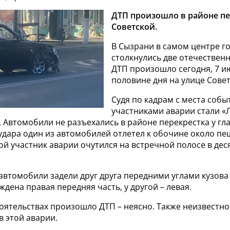
ДТП произошло в районе пе
Советской.
В Сызрани в самом центре г
столкнулись две отечествен
ДТП произошло сегодня, 7 и
половине дня на улице Совет
Судя по кадрам с места собы
участниками аварии стали «Л
 Автомобили не разъехались в районе перекрестка у гл
 удара один из автомобилей отлетел к обочине около п
ой участник аварии очутился на встречной полосе в дес
 автомобили задели друг друга передними углами кузова 
ена правая передняя часть, у другой – левая.
оятельствах произошло ДТП – неясно. Также неизвестно,
 этой аварии.