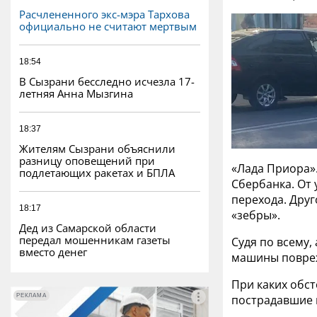
Расчлененного экс-мэра Тархова
официально не считают мертвым
18:54
В Сызрани бесследно исчезла 17-
летняя Анна Мызгина
18:37
Жителям Сызрани объяснили
разницу оповещений при
«Лада Приора».
подлетающих ракетах и БПЛА
Сбербанка. От
перехода. Друг
18:17
«зебры».
Дед из Самарской области
передал мошенникам газеты
Судя по всему,
вместо денег
машины поврежд
При каких обст
РЕКЛАМА
РЕКЛАМА
пострадавшие в