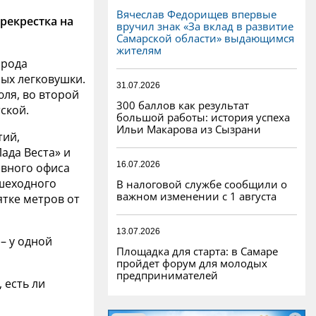
Вячеслав Федорищев впервые
рекрестка на
вручил знак «За вклад в развитие
Самарской области» выдающимся
жителям
орода
ных легковушки.
31.07.2026
юля, во второй
300 баллов как результат
ской.
большой работы: история успеха
Ильи Макарова из Сызрани
тий,
ада Веста» и
16.07.2026
авного офиса
ешеходного
В налоговой службе сообщили о
важном изменении с 1 августа
ятке метров от
13.07.2026
– у одной
Площадка для старта: в Самаре
пройдет форум для молодых
предпринимателей
 есть ли