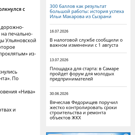
300 баллов как результат
олкнулся с
большой работы: история успеха
Ильи Макарова из Сызрани
 дорожно-
16.07.2026
 на печально-
В налоговой службе сообщили о
цы Ульяновской
важном изменении с 1 августа
оторое
проклятым» из-
13.07.2026
Площадка для старта: в Самаре
лкнулись
пройдет форум для молодых
нта». По
предпринимателей
новения «Нива»
30.06.2026
Вячеслав Федорищев поручил
жестко контролировать сроки
твах и
строительства и ремонта
объектов ЖКХ