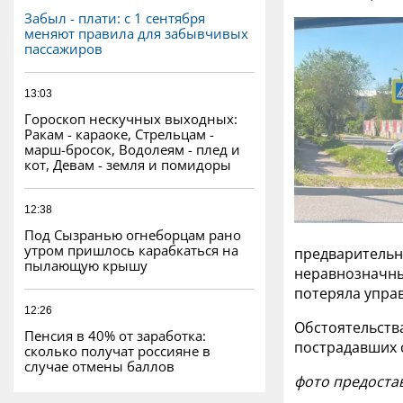
Забыл - плати: с 1 сентября
меняют правила для забывчивых
пассажиров
13:03
Гороскоп нескучных выходных:
Ракам - караоке, Стрельцам -
марш-бросок, Водолеям - плед и
кот, Девам - земля и помидоры
12:38
Под Сызранью огнеборцам рано
утром пришлось карабкаться на
предварительн
пылающую крышу
неравнозначны
потеряла управ
12:26
Обстоятельств
Пенсия в 40% от заработка:
пострадавших 
сколько получат россияне в
случае отмены баллов
фото предоста