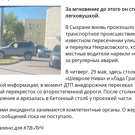
За мгновение до этого он ст
легковушкой.
В Сызрани вновь произошло
транспортное происшествие
известном пересечении ули
и переулка Некрасовского, к
местные водители нарекли «
за регулярных аварий.
В четверг, 29 мая, здесь сто
«Шевроле Нива» и «Лада Гра
ой информации, в момент ДТП внедорожник пересекал
й перекресток со второстепенной дороги. После столк
ление и врезалась в бетонный столб у проезжей части.
ами инцидента занимаются компетентные органы. О жер
сообщений пока не поступало.
влено для КТВ-ЛУЧ