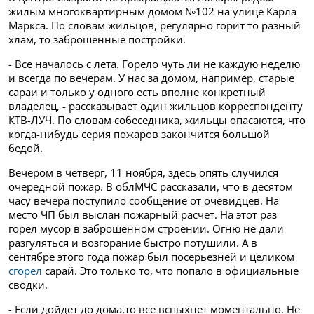
жилым
многоквартирным домом №102 на улице Карла
Маркса. По словам жильцов, регулярно горит то разный
хлам, то заброшенные
постройки.
- Все началось с лета. Горело чуть ли не каждую неделю
и всегда по вечерам. У нас за домом, например, старые
сараи и только у одного есть вполне конкретный
владелец, -
рассказывает один жильцов корреспонденту
КТВ-ЛУЧ. По словам собеседника, жильцы опасаются, что
когда-нибудь серия пожаров закончится большой
бедой.
Вечером в четверг, 11 ноября, здесь опять случился
очередной пожар. В облМЧС рассказали, что в десятом
часу вечера поступило сообщение от очевидцев. На
место ЧП был выслан пожарный расчет. На этот раз
горел мусор в заброшенном строении. Огню не дали
разгуляться и возгорание быстро потушили.
А в
сентябре этого года пожар был посерьезней и целиком
сгорел
сарай. Это только то, что попало в официальные
сводки.
- Если дойдет до дома,то все вспыхнет моментально. Не