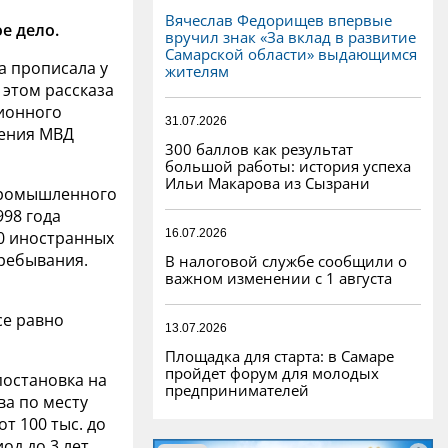
Вячеслав Федорищев впервые
е дело.
вручил знак «За вклад в развитие
Самарской области» выдающимся
а прописала у
жителям
 этом рассказа
ионного
31.07.2026
ления МВД
300 баллов как результат
большой работы: история успеха
Ильи Макарова из Сызрани
Промышленного
998 года
16.07.2026
50 иностранных
ребывания.
В налоговой службе сообщили о
важном изменении с 1 августа
се равно
13.07.2026
Площадка для старта: в Самаре
пройдет форум для молодых
постановка на
предпринимателей
ва по месту
т 100 тыс. до
од до 3 лет,