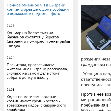
Ночное огненное ЧП в Сызрани:
хозяин сгоревшего дома сообщил
о возможном поджоге – фото
21:23
Кошмар на Волге: тысячи
бакланов охотятся у берегов
Сызрани и пожирают тонны рыбы
- видео
21:14
рождения неза
граждан без н
Посчитала, прослезилась:
жительница Сызрани рассказала,
сколько на самом деле стоит
- Женщина нео
собрать дочку в школу
ответственнос
преступила зак
21:01
Против нее воз
Ходят по могилам: рогатые
миграционный 
хозяйничают среди крестов -
пребывания в Р
тревожные кадры с сызранского
кладбища
500 тыс. руб. 