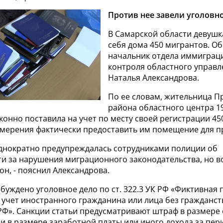
Против нее завели уголовно
В Самарской области девушк
себя дома 450 мигрантов. Об
начальник отдела иммиграц
контроля областного управ
Наталья Александрова.
По ее словам, жительница 
района областного центра 1
конно поставила на учет по месту своей регистрации 4
амерения фактически предоставить им помещение для п
днократно предупреждалась сотрудниками полиции об
ти за нарушения миграционного законодательства, но в
он, - пояснил Александрова.
буждено уголовное дело по ст. 322.3 УК РФ «Фиктивная 
учет иностранного гражданина или лица без гражданст
Ф». Санкции статьи предусматривают штраф в размере о
или в размере заработной платы или иного дохода за пери