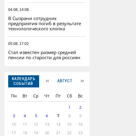
04.08, 14:08
В Сызрани сотрудник
предприятия погиб в результате
технологического хлопка
05.08, 17:02
Стал известен размер средней
пенсии по старости для россиян
КАЛЕНДАРЬ
АВГУСТ
СОБЫТИЙ
Пн
Вт
Ср
Чт
Пт
Сб
Вс
1
2
3
4
5
6
7
8
9
10
11
12
13
14
15
16
17
18
19
20
21
22
23