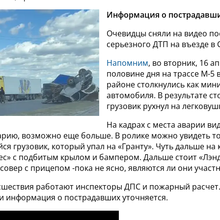
Информация о пострадавши
Очевидцы сняли на видео по
серьезного ДТП на въезде в 
Напомним
, во вторник, 16 а
половине дня на трассе М-5
районе столкнулись как мин
автомобиля. В результате с
грузовик рухнул на легковуш
На кадрах с места аварии ви
арию, возможно еще больше. В ролике можно увидеть т
я грузовик, который упал на «Гранту». Чуть дальше на
ес» с подбитым крылом и бампером. Дальше стоит «Лэнд
совер с прицепом -пока не ясно, являются ли они участ
сшествия работают инспекторы ДПС и пожарный расчет.
и информация о пострадавших уточняется.