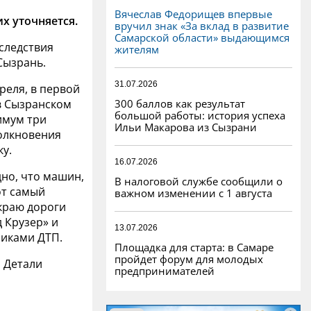
Вячеслав Федорищев впервые
х уточняется.
вручил знак «За вклад в развитие
Самарской области» выдающимся
следствия
жителям
Сызрань.
31.07.2026
преля, в первой
300 баллов как результат
 в Сызранском
большой работы: история успеха
имум три
Ильи Макарова из Сызрани
толкновения
ку.
16.07.2026
дно, что машин,
В налоговой службе сообщили о
от самый
важном изменении с 1 августа
 краю дороги
 Крузер» и
13.07.2026
никами ДТП.
Площадка для старта: в Самаре
пройдет форум для молодых
 Детали
предпринимателей