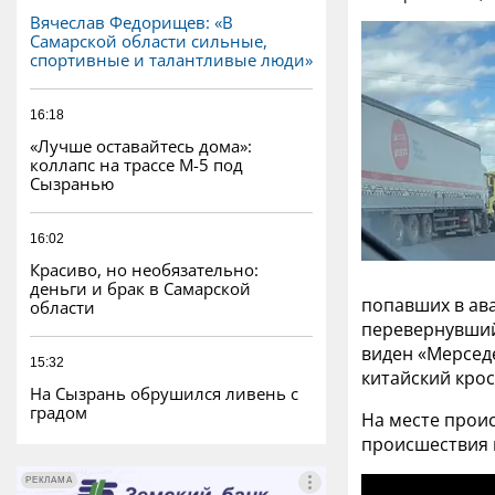
Вячеслав Федорищев: «В
Самарской области сильные,
спортивные и талантливые люди»
16:18
«Лучше оставайтесь дома»:
коллапс на трассе М-5 под
Сызранью
16:02
Красиво, но необязательно:
деньги и брак в Самарской
попавших в ав
области
перевернувшийс
виден «Мерсед
15:32
китайский крос
На Сызрань обрушился ливень с
градом
На месте прои
происшествия 
РЕКЛАМА
РЕКЛАМА