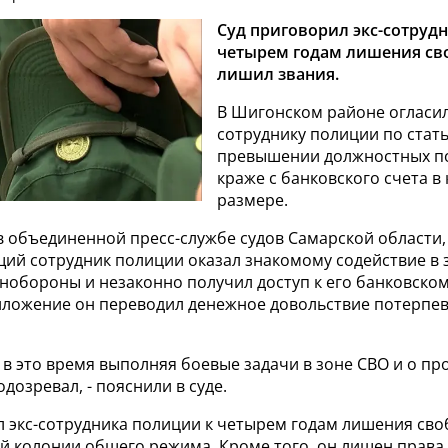
Суд приговорил экс-сотруд
четырем годам лишения св
лишил звания.
В Шигонском районе огласи
сотруднику полиции по стат
превышении должностных п
краже с банковского счета в
размере.
в объединенной пресс-службе судов Самарской области,
щий сотрудник полиции оказал знакомому содействие в
нобороны и незаконно получил доступ к его банковском
ложение он переводил денежное довольствие потерпев
 в это время выполняя боевые задачи в зоне СВО и о п
одозревал, - пояснили в суде.
л экс-сотрудника полиции к четырем годам лишения сво
й колонии общего режима. Кроме того, он лишен права