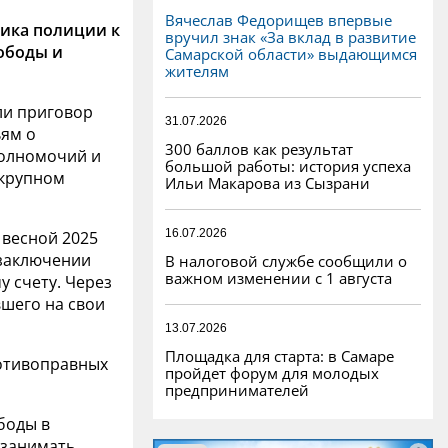
Вячеслав Федорищев впервые
ника полиции к
вручил знак «За вклад в развитие
ободы и
Самарской области» выдающимся
жителям
ли приговор
31.07.2026
ьям о
300 баллов как результат
олномочий и
большой работы: история успеха
 крупном
Ильи Макарова из Сызрани
16.07.2026
 весной 2025
 заключении
В налоговой службе сообщили о
важном изменении с 1 августа
у счету. Через
шего на свои
13.07.2026
Площадка для старта: в Самаре
ротивоправных
пройдет форум для молодых
предпринимателей
боды в
 занимать