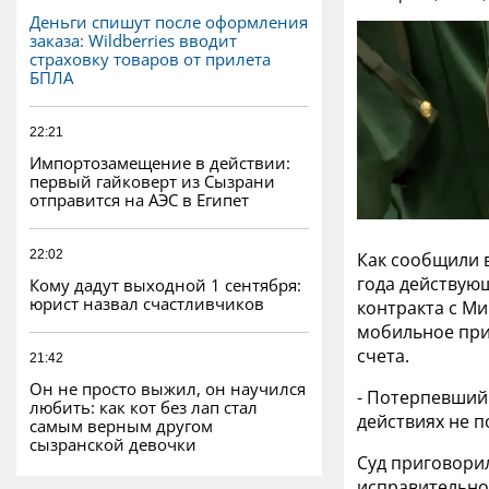
Деньги спишут после оформления
заказа: Wildberries вводит
страховку товаров от прилета
БПЛА
22:21
Импортозамещение в действии:
первый гайковерт из Сызрани
отправится на АЭС в Египет
22:02
Как сообщили 
года действую
Кому дадут выходной 1 сентября:
юрист назвал счастливчиков
контракта с Ми
мобильное при
счета.
21:42
Он не просто выжил, он научился
- Потерпевший
любить: как кот без лап стал
действиях не п
самым верным другом
сызранской девочки
Суд приговори
исправительно