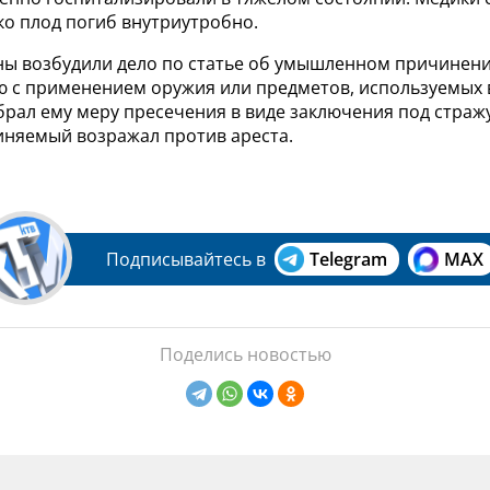
ко плод погиб внутриутробно.
ы возбудили дело по статье об умышленном причинени
ю с применением оружия или предметов, используемых 
брал ему меру пресечения в виде заключения под стражу
иняемый возражал против ареста.
Подписывайтесь в
Telegram
MAX
Поделись новостью