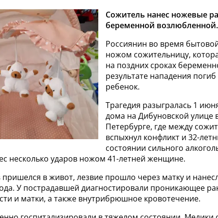
Сожитель нанес ножевые р
беременной возлюбленной.
Россиянин во время бытовой
ножом сожительницу, котор
на поздних сроках беременно
результате нападения поги
ребенок.
Трагедия разыгралась 1 июня
дома на Дибуновской улице в
Петербурге, где между сожи
вспыхнул конфликт и 32-лет
состоянии сильного алкогол
ес несколько ударов ножом 41-летней женщине.
 пришелся в живот, лезвие прошло через матку и нанес
лода. У пострадавшей диагностировали проникающее ра
ти и матки, а также внутрибрюшное кровотечение.
енно госпитализировали в тяжелом состоянии. Медики 