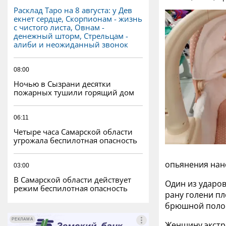
Расклад Таро на 8 августа: у Дев
екнет сердце, Скорпионам - жизнь
с чистого листа, Овнам -
денежный шторм, Стрельцам -
алиби и неожиданный звонок
08:00
Ночью в Сызрани десятки
пожарных тушили горящий дом
06:11
Четыре часа Самарской области
угрожала беспилотная опасность
опьянения нан
03:00
В Самарской области действует
Один из ударов
режим беспилотная опасность
рану голени п
брюшной полос
РЕКЛАМА
РЕКЛАМА
Женщину экстр