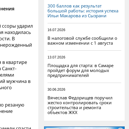
300 баллов как результат
анения
большой работы: история успеха
Ильи Макарова из Сызрани
 ссоры ударил
16.07.2026
ая находилась
В налоговой службе сообщили о
сти. В
важном изменении с 1 августа
б нерожденный
13.07.2026
 в квартире
Площадка для старта: в Самаре
 Санкт-
пройдет форум для молодых
телями
предпринимателей
ний мужчина в
ьного
30.06.2026
Вячеслав Федорищев поручил
жестко контролировать сроки
ло резаную
строительства и ремонта
нение
объектов ЖКХ
сумели спасти