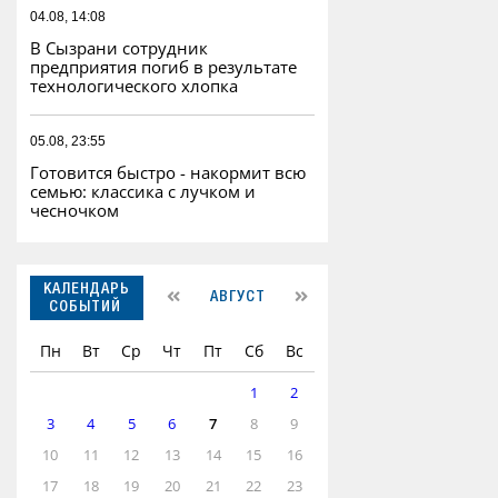
04.08, 14:08
В Сызрани сотрудник
предприятия погиб в результате
технологического хлопка
05.08, 23:55
Готовится быстро - накормит всю
семью: классика с лучком и
чесночком
КАЛЕНДАРЬ
АВГУСТ
СОБЫТИЙ
Пн
Вт
Ср
Чт
Пт
Сб
Вс
1
2
3
4
5
6
7
8
9
10
11
12
13
14
15
16
17
18
19
20
21
22
23