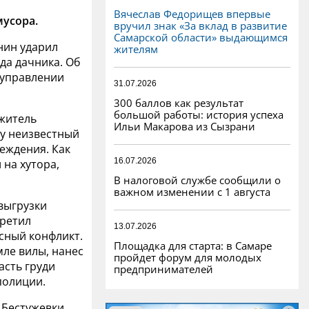
Вячеслав Федорищев впервые
мусора.
вручил знак «За вклад в развитие
Самарской области» выдающимся
нин ударил
жителям
да дачника. Об
 управлении
31.07.2026
300 баллов как результат
большой работы: история успеха
житель
Ильи Макарова из Сызрани
у неизвестный
еждения. Как
16.07.2026
 на хутора,
В налоговой службе сообщили о
важном изменении с 1 августа
выгрузки
претил
13.07.2026
сный конфликт.
Площадка для старта: в Самаре
ле вилы, нанес
пройдет форум для молодых
асть груди
предпринимателей
 полиции.
 Бестужевки