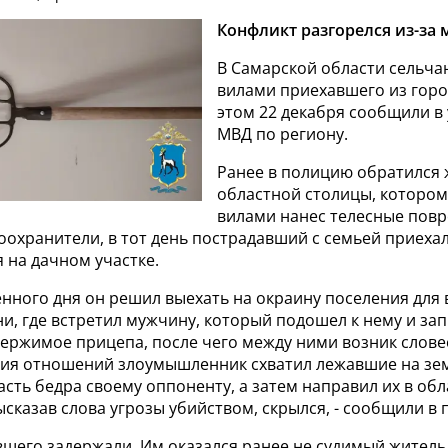
Конфликт разгорелся из-за 
В Самарской области сельча
вилами приехавшего из горо
этом 22 декабря сообщили в
МВД по региону.
Ранее в полицию обратился 
областной столицы, котором
вилами нанес телесные повр
охранители, в тот день пострадавший с семьей приехал
 на дачном участке.
нного дня он решил выехать на окраину поселения для 
и, где встретил мужчину, который подошел к нему и за
держимое прицепа, после чего между ними возник слове
ния отношений злоумышленник схватил лежавшие на зем
асть бедра своему оппоненту, а затем направил их в обл
высказав слова угрозы убийством, скрылся, - сообщили в
вшего задержали. Им оказался ранее не судимый житель