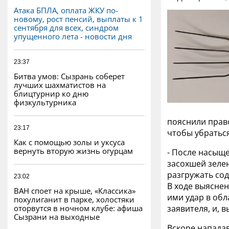
Атака БПЛА, оплата ЖКУ по-
новому, рост пенсий, выплаты к 1
сентября для всех, синдром
упущенного лета - новости дня
23:37
Битва умов: Сызрань соберет
лучших шахматистов на
блицтурнир ко дню
физкультурника
пояснили право
23:17
чтобы убраться
Как с помощью золы и уксуса
вернуть вторую жизнь огурцам
- После насыще
засохшей зелен
разгружать со
23:02
В ходе выясне
ВАН споет на крыше, «Классика»
ими удар в обл
похулиганит в парке, холостяки
оторвутся в ночном клубе: афиша
заявителя, и, 
Сызрани на выходные
Вскоре напада