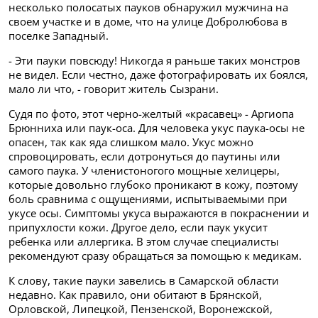
несколько полосатых пауков обнаружил мужчина на
своем участке и в доме, что на улице Добролюбова в
поселке Западный.
- Эти пауки повсюду! Никогда я раньше таких монстров
не видел. Если честно, даже фотографировать их боялся,
мало ли что, - говорит житель Сызрани.
Судя по фото, этот черно-желтый «красавец» - Аргиопа
Брюнниха или паук-оса. Для человека укус паука-осы не
опасен, так как яда слишком мало. Укус можно
спровоцировать, если дотронуться до паутины или
самого паука. У членистоногого мощные хелицеры,
которые довольно глубоко проникают в кожу, поэтому
боль сравнима с ощущениями, испытываемыми при
укусе осы. Симптомы укуса выражаются в покраснении и
припухлости кожи. Другое дело, если паук укусит
ребенка или аллергика. В этом случае специалисты
рекомендуют сразу обращаться за помощью к медикам.
К слову, такие пауки завелись в Самарской области
недавно. Как правило, они обитают в Брянской,
Орловской, Липецкой, Пензенской, Воронежской,