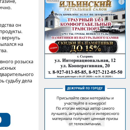
газине,
РЕКЛАМА
ично.
едства он
продукты.
и вернуть
сылался на
ва.
овного розыска
зыскных
едварительного
ь судьбу дела