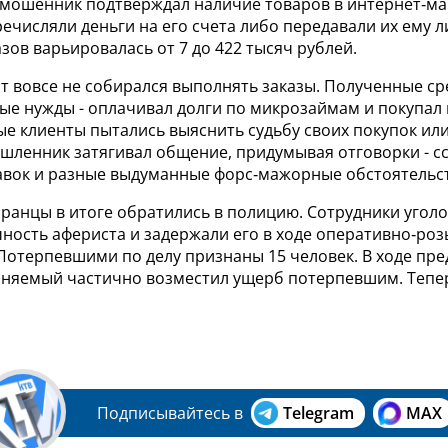
к мошенник подтверждал наличие товаров в интернет‑ма
ечисляли деньги на его счета либо передавали их ему л
зов варьировалась от 7 до 422 тысяч рублей.
т вовсе не собирался выполнять заказы. Полученные ср
ые нужды - оплачивал долги по микрозаймам и покупал 
е клиенты пытались выяснить судьбу своих покупок ил
ышленник затягивал общение, придумывая отговорки - с
авок и разные выдуманные форс‑мажорные обстоятельст
ранцы в итоге обратились в полицию. Сотрудники угол
чность афериста и задержали его в ходе оперативно‑ро
Потерпевшими по делу признаны 15 человек. В ходе пр
иняемый частично возместил ущерб потерпевшим. Тепер
Подписывайтесь в
Telegram
MAX