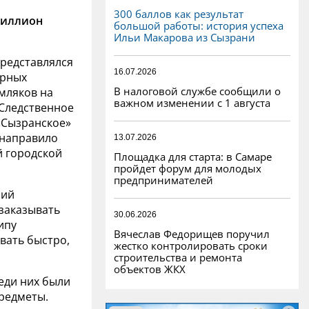
300 баллов как результат
миллион
большой работы: история успеха
Ильи Макарова из Сызрани
редставлялся
16.07.2026
ярных
В налоговой службе сообщили о
мляков на
важном изменении с 1 августа
 Следственное
«Сызранское»
 направило
13.07.2026
й городской
Площадка для старта: в Самаре
пройдет форум для молодых
предпринимателей
ний
заказывать
30.06.2026
ипу
Вячеслав Федорищев поручил
вать быстро,
жестко контролировать сроки
строительства и ремонта
объектов ЖКХ
еди них были
редметы.