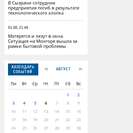
В Сызрани сотрудник
предприятия погиб в результате
технологического хлопка
01.08, 21:49
Матерятся и лезут в окна.
Ситуация на Монгоре вышла за
рамки бытовой проблемы
КАЛЕНДАРЬ
АВГУСТ
СОБЫТИЙ
Пн
Вт
Ср
Чт
Пт
Сб
Вс
1
2
3
4
5
6
7
8
9
10
11
12
13
14
15
16
17
18
19
20
21
22
23
24
25
26
27
28
29
30