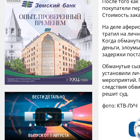
После того ка
РЕКЛАМА
РЕКЛАМА
покупатели пер
Стоимость зака
На деле аферис
тратил на личн
Когда обмануты
деньги, злоум
задержки пост
Обманутые сыз
установили ли
мероприятий. 
следствия обв
решит суд.
ВЕСТИ ДЕТАЛЬНО
фото: КТВ-ЛУЧ
ВЫПУСК ОТ 5 АВГУСТА