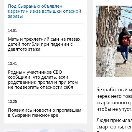
Под Сызранью объявлен
карантин из-за вспышки опасной
заразы
14:01
Мать и трехлетний сын на глазах
детей погибли при падении с
девятого этажа
13:41
Родным участников СВО
сообщили, что делать, если
родственник пропал и при этом
не подвергать опасности себя
безработный м
через него то
«сарафанного р
13:25
чтобы не упуст
Появились новости о пропавшем
в Сызрани пенсионере
Люди присылал
смартфоны, ге