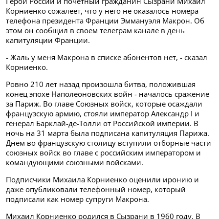
Герой России и почетный гражданин Сызрани Михаил
Корниенко сожалеет, что у него не оказалось номера
телефона президента Франции Эммануэля Макрон. Об
этом он сообщил в своем телеграм канале в день
капитуляции Франции.
- Жаль у меня Макрона в списке абонентов нет, - сказал
Корниенко.
Ровно 210 лет назад произошла битва, положившая
конец эпохе Наполеоновских войн - началось сражение
за Париж. Во главе Союзных войск, которые осаждали
французскую армию, стояли император Александр I и
генерал Барклай-де-Толли от Российской империи. В
ночь на 31 марта была подписана капитуляция Парижа.
Днем во французскую столицу вступили отборные части
союзных войск во главе с российским императором и
командующими союзными войсками.
Подписчики Михаила Корниенко оценили иронию и
даже опубликовали телефонный номер, который
подписали как номер супруги Макрона.
Михаил Корниенко родился в Сызрани в 1960 году. В