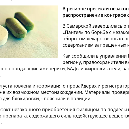
В регионе пресекли незако
распространение контрафак
В Самарской завершилась о
«Пангея» по борьбе с незак
оборотом лекарственных сре
содержанием запрещенных 
Как сообщили в управлении
региону, правоохранители в
конно продающие дженерики, БАДы и жиросжигатели, з
.
и установлена информация о провайдерах и регистрато
акже их возможном местонахождении. Материалы прове
 для блокировки, - пояснили в полиции.
 факт незаконного приобретения физлицом по поддель
о препарата, содержащего сильнодействующее веществ
.