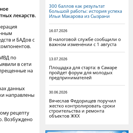
300 баллов как результат
нное
большой работы: история успеха
тных лекарств.
Ильи Макарова из Сызрани
перация
16.07.2026
онным
В налоговой службе сообщили о
дств и БАДов с
важном изменении с 1 августа
компонентов.
 МВД по
13.07.2026
ыявили в сети
Площадка для старта: в Самаре
апрещенные на
пройдет форум для молодых
предпринимателей
рах данных
30.06.2026
рки направлены
Вячеслав Федорищев поручил
жестко контролировать сроки
строительства и ремонта
ному рецепту
объектов ЖКХ
о. Возбуждено