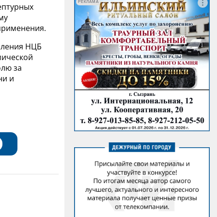
РЕКЛАМА
ептурных
му
применения.
еления НЦБ
мической
олю за
ни и