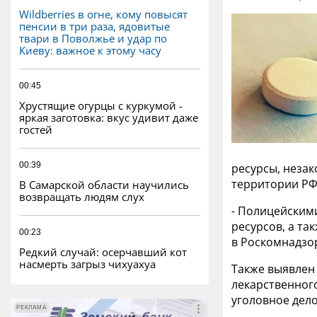
Wildberries в огне, кому повысят
пенсии в три раза, ядовитые
твари в Поволжье и удар по
Киеву: важное к этому часу
00:45
Хрустящие огурцы с куркумой -
яркая заготовка: вкус удивит даже
гостей
00:39
ресурсы, неза
территории РФ
В Самарской области научились
возвращать людям слух
- Полицейским
ресурсов, а т
00:23
в Роскомнадзор
Редкий случай: осерчавший кот
насмерть загрыз чихуахуа
Также выявлен
лекарственног
уголовное дело
РЕКЛАМА
РЕКЛАМА