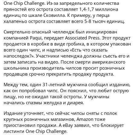
One Chip Challenge. Из-за запредельного количества
пряностей его острота составляет 1,4-1,7 миллиона
единиц по шкале Сковилла. К примеру, у перца
халапеньо острота составляет всего 5-8 тысяч единиц.
Смертельно опасный челлендж был инициирован
компанией Paqui, передает Associated Press. Этот продукт
продается в коробке в виде гробика, в котором упакован
всего один чипс, и надписью «Есть что сказать
напоследок?». Участники челенджа должны съесть его и
затем записать на видео. После смерти американского
школьника производитель чипсов просит розничных
продавцов срочно прекратить продажу продукта.
Между тем, один 31-летний мужчина сообщил изданию,
как он попробовал чипс. Он пояснил, что любит острую
пищу, но не ожидал такой остроты. У мужчины
начались спазмы желудка и диарея.
Издание уточняет, что сейчас чипсы сняты с полок
крупных розничных магазинов, Amazon тоже
приостановил продажи. А eBay заявил, что блокирует
листинги One Chip Challenge.