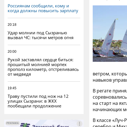
Россиянам сообщили, кому и
когда должны повысить зарплату
20:18
Удар молнии под Сызранью
вызвал ЧС: тысячи метров огня
20:00
Рукой заставлял сердце биться:
прошитый молнией морпех
прополз километр, отстреливаясь
ветром, котор
от медведя
навыков управ
19:45
В регате прин
Траву пустили под нож на 12
соревновались
улицах Сызрани: в ЖКХ
на старт на ях
пообещали продолжение
начинающих м
В классе «Луч-
РЕКЛАМА
РЕКЛАМА
серебро и Миха