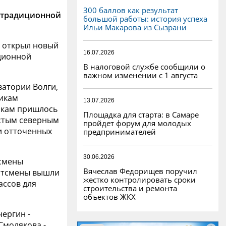
300 баллов как результат
 традиционной
большой работы: история успеха
Ильи Макарова из Сызрани
» открыл новый
16.07.2026
ционной
В налоговой службе сообщили о
важном изменении с 1 августа
атории Волги,
никам
13.07.2026
икам пришлось
Площадка для старта: в Самаре
стым северным
пройдет форум для молодых
и отточенных
предпринимателей
30.06.2026
тсмены
Вячеслав Федорищев поручил
ортсмены вышли
жестко контролировать сроки
ассов для
строительства и ремонта
объектов ЖКХ
чергин -
Смолякова -