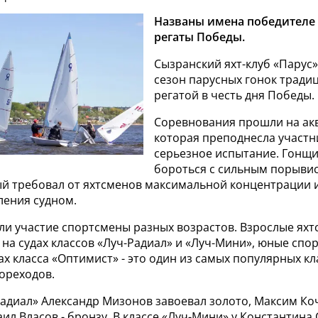
Названы имена победителе
регаты Победы.
Сызранский яхт-клуб «Парус
сезон парусных гонок тради
регатой в честь дня Победы.
Соревнования прошли на акв
которая преподнесла участ
серьезное испытание. Гонщ
бороться с сильным порыви
ый требовал от яхтсменов максимальной концентрации 
ления судном.
яли участие спортсмены разных возрастов. Взрослые ях
 на судах классов «Луч-Радиал» и «Луч-Мини», юные сп
тах класса «Оптимист» - это один из самых популярных кл
ореходов.
Радиал» Александр Мизонов завоевал золото, Максим Ко
ил Власов - бронзу. В классе «Луч-Мини» у Константина 