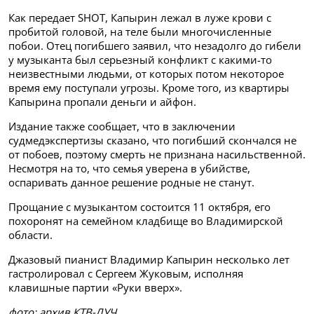
Как передает SHOT, Капырин лежал в луже крови с
пробитой головой, на теле были многочисленные
побои. Отец погибшего заявил, что незадолго до гибели
у музыканта был серьезный конфликт с какими-то
неизвестными людьми, от которых потом некоторое
время ему поступали угрозы. Кроме того, из квартиры
Капырина пропали деньги и айфон.
Издание также сообщает, что в заключении
судмедэкспертизы сказано, что погибший скончался не
от побоев, поэтому смерть не признана насильственной.
Несмотря на то, что семья уверена в убийстве,
оспаривать данное решение родные не станут.
Прощание с музыкантом состоится 11 октября, его
похоронят на семейном кладбище во Владимирской
области.
Джазовый пианист Владимир Капырин несколько лет
гастролировал с Сергеем Жуковым, исполняя
клавишные партии «Руки вверх».
фото: архив КТВ-ЛУЧ